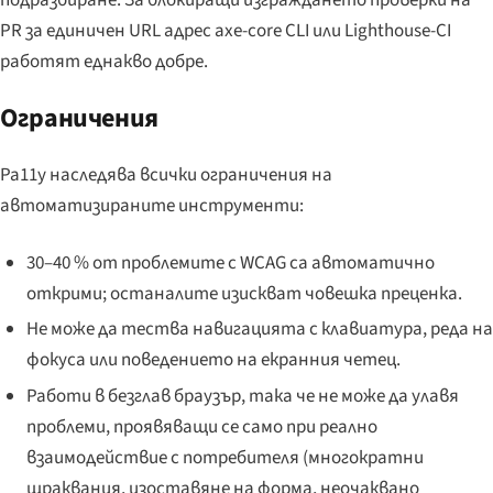
подразбиране. За блокиращи изграждането проверки на
PR за единичен URL адрес axe-core CLI или Lighthouse-CI
работят еднакво добре.
Ограничения
Pa11y наследява всички ограничения на
автоматизираните инструменти:
30–40 % от проблемите с WCAG са автоматично
открими; останалите изискват човешка преценка.
Не може да тества навигацията с клавиатура, реда на
фокуса или поведението на екранния четец.
Работи в безглав браузър, така че не може да улавя
проблеми, проявяващи се само при реално
взаимодействие с потребителя (многократни
щраквания, изоставяне на форма, неочаквано