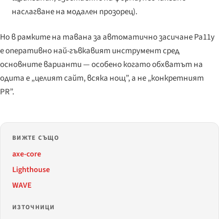
наслагване на модален прозорец).
Но в рамките на тавана за автоматично засичане Pa11y
е оперативно най-гъвкавият инструмент сред
основните варианти — особено когато обхватът на
одита е „целият сайт, всяка нощ”, а не „конкретният
PR”.
ВИЖТЕ СЪЩО
axe-core
Lighthouse
WAVE
ИЗТОЧНИЦИ