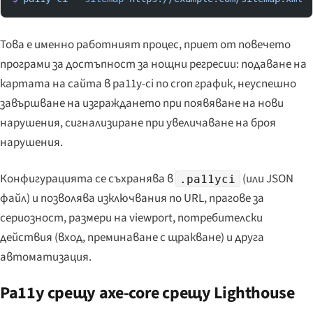
Това е именно работният процес, приет от повечето
програми за достъпност за нощни регресии: подаване на
картата на сайта в pa11y-ci по cron график, неуспешно
завършване на изграждането при появяване на нови
нарушения, сигнализиране при увеличаване на броя
нарушения.
Конфигурацията се съхранява в
(или JSON
.pa11yci
файл) и позволява изключвания по URL, прагове за
сериозност, размери на viewport, потребителски
действия (вход, преминаване с щракване) и друга
автоматизация.
Pa11y срещу axe-core срещу Lighthouse