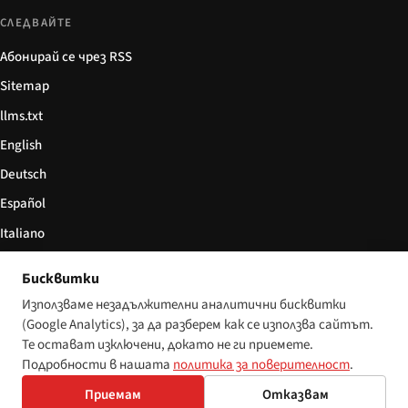
СЛЕДВАЙТЕ
Абонирай се чрез RSS
Sitemap
llms.txt
English
Deutsch
Español
Italiano
Български
Бисквитки
简体中文
Използваме незадължителни аналитични бисквитки
(Google Analytics), за да разберем как се използва сайтът.
Те остават изключени, докато не ги приемете.
Подробности в нашата
политика за поверителност
.
© 2026 Disability World. Всички права запазени.
Настройки за бисквитки
English
Приемам
Отказвам
Deutsch
Español
Italiano
Български
简体中文
Polski
Français
Nederlands
Език: