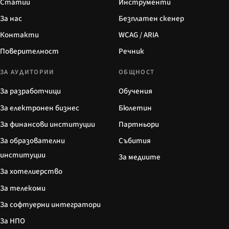
Статии
Инструменти
За нас
Безплатен скенер
Контакти
WCAG / ARIA
Поверителност
Речник
ЗА АУДИТОРИИ
ОБЩНОСТ
За разработчици
Обучения
За електронен бизнес
Бюлетин
За финансови институции
Партньори
За образователни
Събития
институции
За медиите
За хотелиерство
За телекоми
За софтуерни интегратори
За НПО