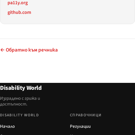
pa11y.org
github.com
← Обратно към речника
Disability World
Изградено с грижа и
достъпност.
DISABILITY WORLD
СПРАВОЧНИЦИ
Начало
Регулации