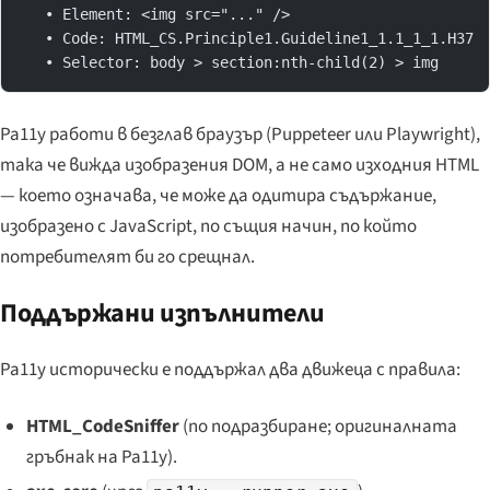
   • Element: <img src="..." />
   • Code: HTML_CS.Principle1.Guideline1_1.1_1_1.H37
   • Selector: body > section:nth-child(2) > img
Pa11y работи в безглав браузър (Puppeteer или Playwright),
така че вижда изобразения DOM, а не само изходния HTML
— което означава, че може да одитира съдържание,
изобразено с JavaScript, по същия начин, по който
потребителят би го срещнал.
Поддържани изпълнители
Pa11y исторически е поддържал два движеца с правила:
HTML_CodeSniffer
(по подразбиране; оригиналната
гръбнак на Pa11y).