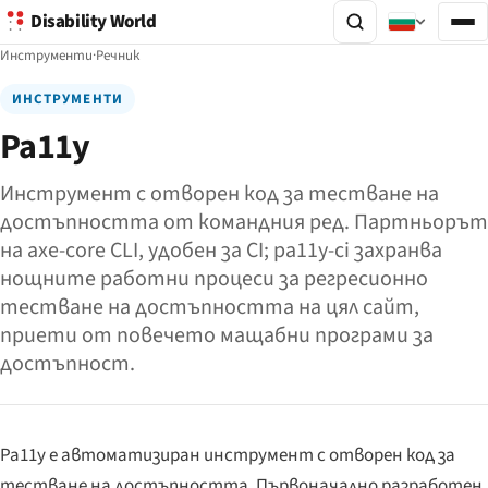
Disability World
Инструменти
·
Речник
ИНСТРУМЕНТИ
Pa11y
Инструмент с отворен код за тестване на
достъпността от командния ред. Партньорът
на axe-core CLI, удобен за CI; pa11y-ci захранва
нощните работни процеси за регресионно
тестване на достъпността на цял сайт,
приети от повечето мащабни програми за
достъпност.
Pa11y е автоматизиран инструмент с отворен код за
тестване на достъпността. Първоначално разработен