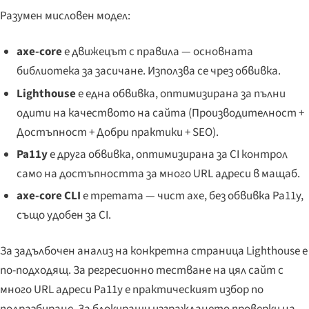
Разумен мисловен модел:
axe-core
е движецът с правила — основната
библиотека за засичане. Използва се чрез обвивка.
Lighthouse
е една обвивка, оптимизирана за пълни
одити на качеството на сайта (Производителност +
Достъпност + Добри практики + SEO).
Pa11y
е друга обвивка, оптимизирана за CI контрол
само на достъпността за много URL адреси в мащаб.
axe-core CLI
е третата — чист axe, без обвивка Pa11y,
също удобен за CI.
За задълбочен анализ на конкретна страница Lighthouse е
по-подходящ. За регресионно тестване на цял сайт с
много URL адреси Pa11y е практическият избор по