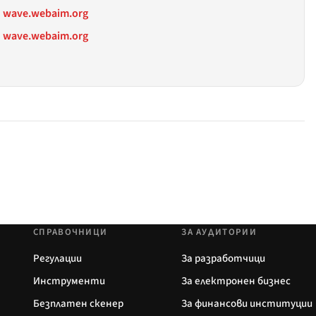
wave.webaim.org
wave.webaim.org
СПРАВОЧНИЦИ
ЗА АУДИТОРИИ
Регулации
За разработчици
Инструменти
За електронен бизнес
Безплатен скенер
За финансови институции