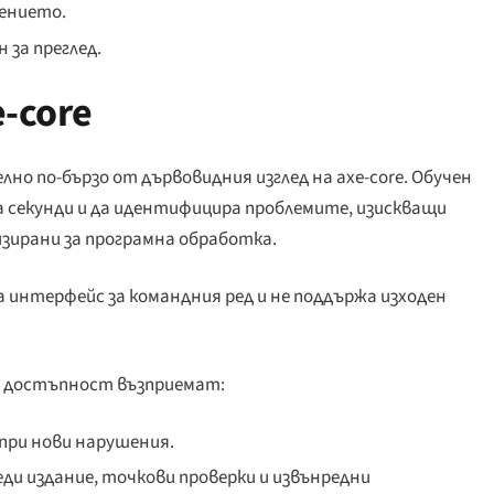
ението.
 за преглед.
-core
но по-бързо от дървовидния изглед на axe-core. Обучен
 секунди и да идентифицира проблемите, изискващи
изирани за програмна обработка.
а интерфейс за командния ред и не поддържа изходен
а достъпност възприемат:
е при нови нарушения.
реди издание, точкови проверки и извънредни