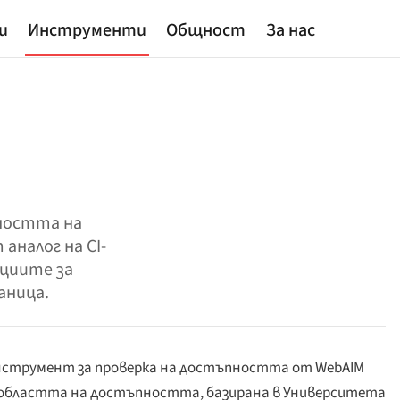
и
Инструменти
Общност
За нас
ността на
аналог на CI-
ациите за
аница.
нструмент за проверка на достъпността от WebAIM
 в областта на достъпността, базирана в Университета