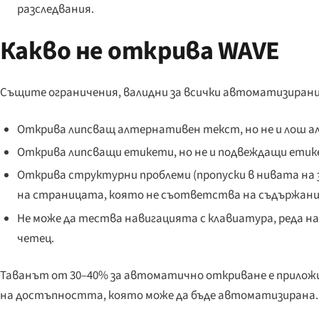
разследвания.
Какво не открива WAVE
Същите ограничения, валидни за всички автоматизирани
Открива липсващ алтернативен текст, но не и лош 
Открива липсващи етикети, но не и подвеждащи етик
Открива структурни проблеми (пропуски в нивата на з
на страницата, която не съответства на съдържани
Не може да тества навигацията с клавиатура, реда н
четец.
Таванът от 30–40% за автоматично откриване е прилож
на достъпността, която
може
да бъде автоматизирана.