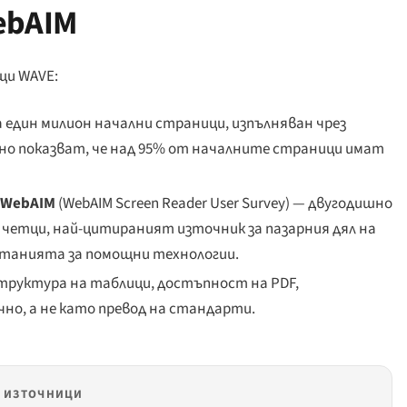
ebAIM
щи WAVE:
един милион начални страници, изпълняван чрез
но показват, че над 95% от началните страници имат
 WebAIM
(
WebAIM Screen Reader User Survey
) — двугодишно
четци, най-цитираният източник за пазарния дял на
итанията за помощни технологии.
труктура на таблици, достъпност на PDF,
но, а не като превод на стандарти.
ИЗТОЧНИЦИ