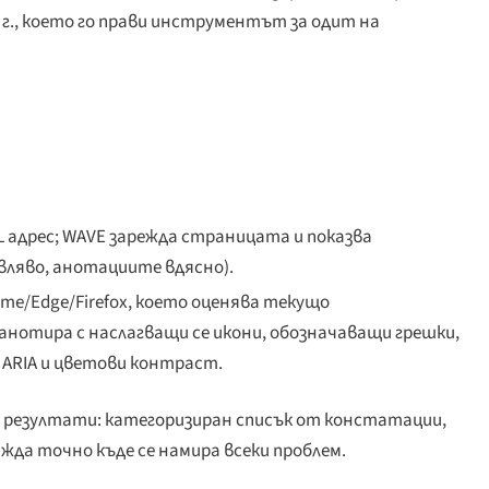
г., което го прави инструментът за одит на
L адрес; WAVE зарежда страницата и показва
вляво, анотациите вдясно).
me/Edge/Firefox, което оценява текущо
нотира с наслагващи се икони, обозначаващи грешки,
 ARIA и цветови контраст.
 резултати: категоризиран списък от констатации,
жда точно къде се намира всеки проблем.