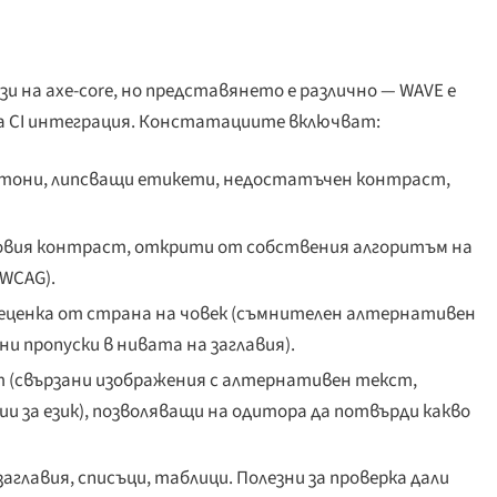
и на axe-core, но
представянето
е различно — WAVE е
 за CI интеграция. Констатациите включват:
тони, липсващи етикети, недостатъчен контраст,
овия контраст, открити от собствения алгоритъм на
WCAG).
еценка от страна на човек (съмнителен алтернативен
 пропуски в нивата на заглавия).
(свързани изображения с алтернативен текст,
и за език), позволяващи на одитора да потвърди какво
аглавия, списъци, таблици. Полезни за проверка дали