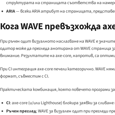
структурата на страницата съответства на намер
ARIA
— всеки ARIA атрибут на страницата, представен
Кога WAVE превъзхожда axe
При
ръчен одит
визуалното наслагване на WAVE е значител
одитор може да прегледа анотирана от WAVE страница за
внимание. Резултатите на axe-core, напротив, са оптим
При
CI интеграция
axe-core печели категорично. WAVE ням
формат, съвместим с CI.
Практическата комбинация, която повечето програми з
CI
: axe-core (и/или Lighthouse) блокира заявки за сливан
Ръчен преглед
: WAVE за визуален одит при прегледи п