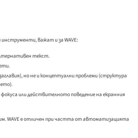
 инструменти, важат и за WAVE:
алтернативен текст.
ети.
аглавия), но не и концептуални проблеми (структура
ето).
а фокуса или действителното поведение на екранния
им. WAVE е отличен при частта от автоматизацията