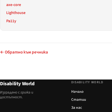
axe-core
Lighthouse
Pa11y
← Обратно към речника
DISABILITY WORLD
Disability World
Начало
Изградено с грижа и
достъпност.
Статии
За нас