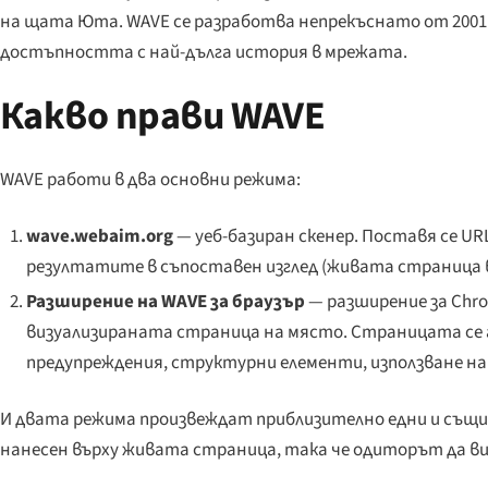
на щата Юта. WAVE се разработва непрекъснато от 2001 
достъпността с най-дълга история в мрежата.
Какво прави WAVE
WAVE работи в два основни режима:
wave.webaim.org
— уеб-базиран скенер. Поставя се UR
резултатите в съпоставен изглед (живата страница 
Разширение на WAVE за браузър
— разширение за Chro
визуализираната страница на място. Страницата се а
предупреждения, структурни елементи, използване на
И двата режима произвеждат приблизително едни и същи
нанесен върху живата страница, така че одиторът да ви