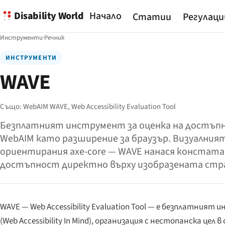
Disability World
Начало
Статии
Регулаци
Инструменти
·
Речник
ИНСТРУМЕНТИ
WAVE
Също:
WebAIM WAVE,
Web Accessibility Evaluation Tool
Безплатният инструмент за оценка на достъп
WebAIM като разширение за браузър. Визуалният 
ориентирания axe-core — WAVE нанася констат
достъпност директно върху изобразената стр
WAVE —
Web Accessibility Evaluation Tool
— е безплатният и
(
Web Accessibility In Mind
), организация с нестопанска цел