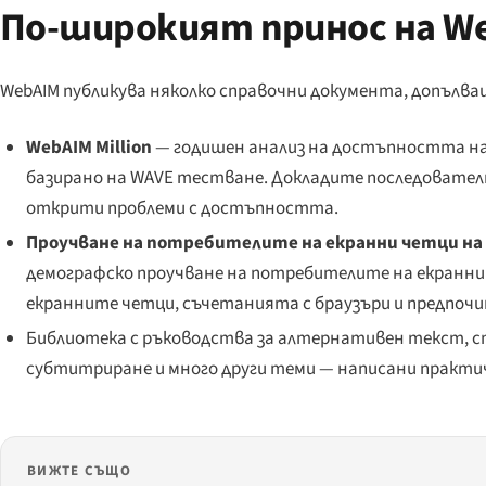
По-широкият принос на W
WebAIM публикува няколко справочни документа, допълва
WebAIM Million
— годишен анализ на достъпността на 
базирано на WAVE тестване. Докладите последовател
открити проблеми с достъпността.
Проучване на потребителите на екранни четци на
демографско проучване на потребителите на екранни 
екранните четци, съчетанията с браузъри и предпоч
Библиотека с ръководства за алтернативен текст, с
субтитриране и много други теми — написани практич
ВИЖТЕ СЪЩО