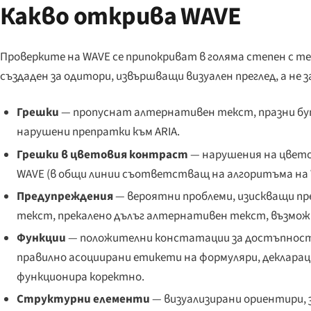
Какво открива WAVE
Проверките на WAVE се припокриват в голяма степен с тез
създаден за одитори, извършващи визуален преглед, а не
Грешки
— пропуснат алтернативен текст, празни бу
нарушени препратки към ARIA.
Грешки в цветовия контраст
— нарушения на цвет
WAVE (в общи линии съответстващ на алгоритъма на 
Предупреждения
— вероятни проблеми, изискващи пр
текст, прекалено дълъг алтернативен текст, възможни
Функции
— положителни констатации за достъпност 
правилно асоциирани етикети на формуляри, деклараци
функционира коректно.
Структурни елементи
— визуализирани ориентири, з