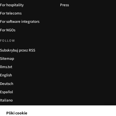
For hospitality
Press
For telecoms
For software integrators
For NGOs
FOLLOW
Subskrybuj przez RSS
Sitemap
llms.txt
English
Deutsch
Español
Italiano
Български
Pliki cookie