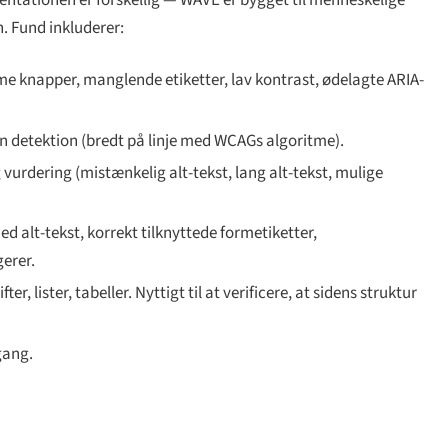
entationen
er forskellig — WAVE er bygget til menneskelige
n. Fund inkluderer:
 knapper, manglende etiketter, lav kontrast, ødelagte ARIA-
detektion (bredt på linje med WCAGs algoritme).
urdering (mistænkelig alt-tekst, lang alt-tekst, mulige
d alt-tekst, korrekt tilknyttede formetiketter,
gerer.
r, lister, tabeller. Nyttigt til at verificere, at sidens struktur
gang.