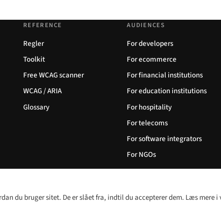
REFERENCE
AUDIENCES
Regler
For developers
Toolkit
For ecommerce
Free WCAG scanner
For financial institutions
WCAG / ARIA
For education institutions
Glossary
For hospitality
For telecoms
For software integrators
For NGOs
rdan du bruger sitet. De er slået fra, indtil du accepterer dem. Læs mere i
English
Sprog:
Deutsch
Españ