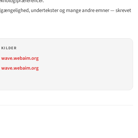
knologipræferencer.
F-tilgængelighed, undertekster og mange andre emner — skrevet
KILDER
wave.webaim.org
wave.webaim.org