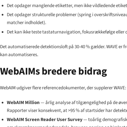
Det opdager manglende etiketter, men ikke vildledende etiket
Det opdager strukturelle problemer (spring i overskriftsnivea
matcher indholdet).
Det kan ikke teste tastaturnavigation, fokusrækkefølge elle
Det automatiserede detektionsloft på 30-40 % gælder. WAVE er fr
kan
automatiseres.
WebAIMs bredere bidrag
WebAIM udgiver flere referencedokumenter, der supplerer WAVE:
WebAIM Million
— årlig analyse af tilgængelighed på de øver
Rapporter viser konsekvent, at >95 % af startsider har detek
WebAIM Screen Reader User Survey
— toårlig demografisk