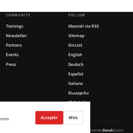
COMMUNITY
FOLLOW
Trainings
Abonnér via RSS
Newsletter
Sitemap
Partners
llms.txt
Events
English
Press
Deutsch
Español
Italiano
Български
简体中文
Acceptér
Afvis
 vores
ol
Italiano
Български
简体中文
Polski
Français
Nederlands
Svenska
Dansk
Suomi