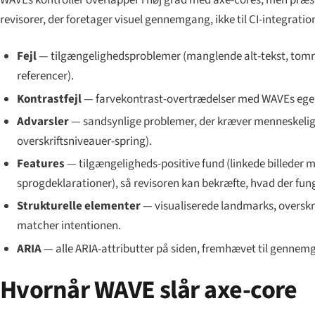
WAVEs kontroller overlapper i høj grad med axe-cores, men
præs
revisorer, der foretager visuel gennemgang, ikke til CI-integratio
Fejl
— tilgængelighedsproblemer (manglende alt-tekst, tomme
referencer).
Kontrastfejl
— farvekontrast-overtrædelser med WAVEs egen 
Advarsler
— sandsynlige problemer, der kræver menneskelig v
overskriftsniveauer-spring).
Features
— tilgængeligheds-positive fund (linkede billeder me
sprogdeklarationer), så revisoren kan bekræfte, hvad der fun
Strukturelle elementer
— visualiserede landmarks, overskrifte
matcher intentionen.
ARIA
— alle ARIA-attributter på siden, fremhævet til gennem
Hvornår WAVE slår axe-core