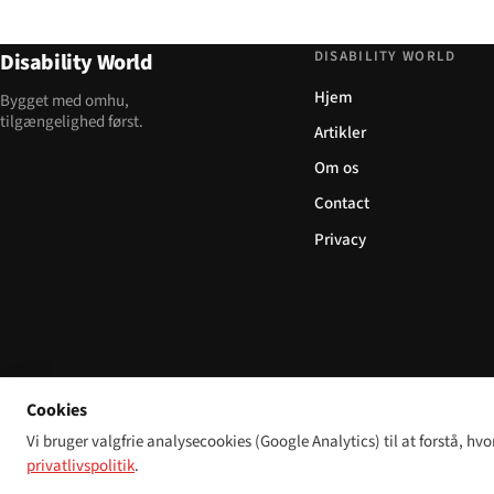
DISABILITY WORLD
Disability World
Hjem
Bygget med omhu,
tilgængelighed først.
Artikler
Om os
Contact
Privacy
Cookies
Vi bruger valgfrie analysecookies (Google Analytics) til at forstå, hvo
privatlivspolitik
.
© 2026 Disability World. Alle rettigheder forbeholdes.
Cookie settings