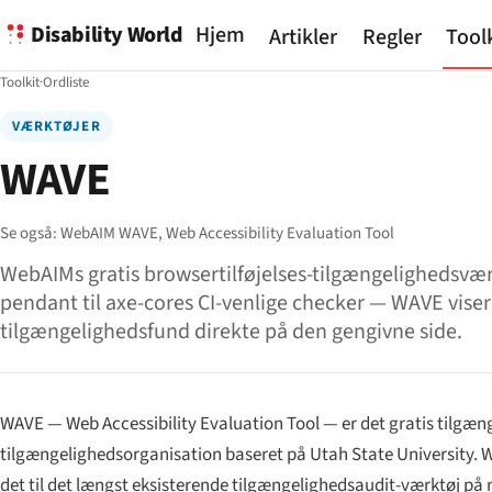
Disability World
Hjem
Artikler
Regler
Tool
Toolkit
·
Ordliste
VÆRKTØJER
WAVE
Se også:
WebAIM WAVE,
Web Accessibility Evaluation Tool
WebAIMs gratis browsertilføjelses-tilgængelighedsvær
pendant til axe-cores CI-venlige checker — WAVE viser
tilgængelighedsfund direkte på den gengivne side.
WAVE — Web Accessibility Evaluation Tool — er det gratis tilgæng
tilgængelighedsorganisation baseret på Utah State University. W
det til det længst eksisterende tilgængelighedsaudit-værktøj på 