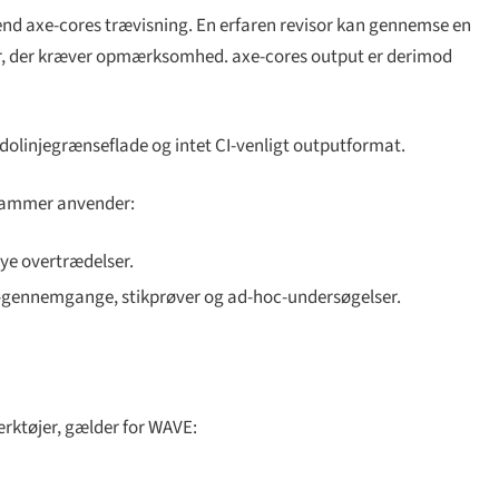
 end axe-cores trævisning. En erfaren revisor kan gennemse en
er, der kræver opmærksomhed. axe-cores output er derimod
olinjegrænseflade og intet CI-venligt outputformat.
grammer anvender:
nye overtrædelser.
ase-gennemgange, stikprøver og ad-hoc-undersøgelser.
rktøjer, gælder for WAVE: