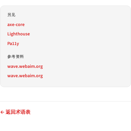
另见
axe-core
Lighthouse
Pa11y
参考资料
wave.webaim.org
wave.webaim.org
← 返回术语表