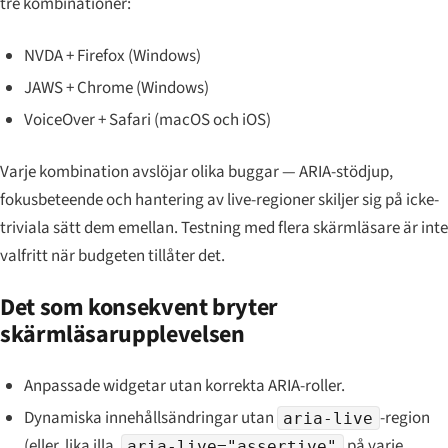
tre kombinationer:
NVDA + Firefox (Windows)
JAWS + Chrome (Windows)
VoiceOver + Safari (macOS och iOS)
Varje kombination avslöjar olika buggar — ARIA-stödjup,
fokusbeteende och hantering av live-regioner skiljer sig på icke-
triviala sätt dem emellan. Testning med flera skärmläsare är inte
valfritt när budgeten tillåter det.
Det som konsekvent bryter
skärmläsarupplevelsen
Anpassade widgetar utan korrekta ARIA-roller.
Dynamiska innehållsändringar utan
-region
aria-live
(eller, lika illa,
på varje
aria-live="assertive"