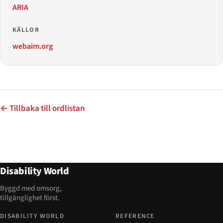
ARIA
KÄLLOR
webaim.org
← Tillbaka till ordlistan
Disability World
Byggd med omsorg,
tillgänglighet först.
DISABILITY WORLD
REFERENCE