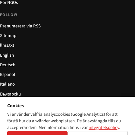
For NGOs
FOLLOW
Prenumerera via RSS
Sitemap
llms.txt
English
Deutsch
Español
Italiano
Български
简体中文
Cookies
Vi använder valfria analyscookies (Google Analytics) för att
förstå hur du använder webbplatsen. De är avstängda tills du
accepterar dem. Mer information finns i vår
integritetspolicy
.
© 2026 Disability World. Alla rättigheter förbehållna.
Cookie settings