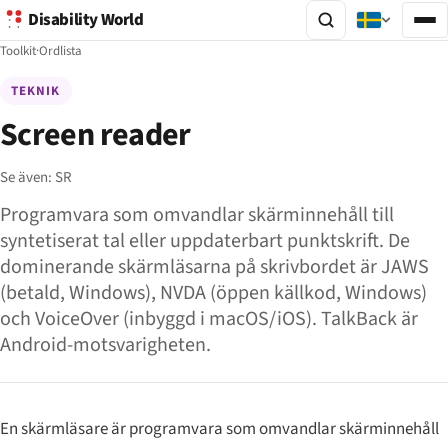
Disability World
Toolkit
·
Ordlista
TEKNIK
Screen reader
Se även:
SR
Programvara som omvandlar skärminnehåll till
syntetiserat tal eller uppdaterbart punktskrift. De
dominerande skärmläsarna på skrivbordet är JAWS
(betald, Windows), NVDA (öppen källkod, Windows)
och VoiceOver (inbyggd i macOS/iOS). TalkBack är
Android-motsvarigheten.
En skärmläsare är programvara som omvandlar skärminnehåll