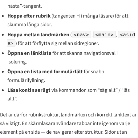
nästa”-tangent.
Hoppa efter rubrik
(tangenten H i många läsare) för att
skumma långa sidor.
Hoppa mellan landmärken
(
,
,
<nav>
<main>
<asid
) för att förflytta sig mellan sidregioner.
e>
Öppna en länklista
för att skanna navigationsval i
isolering.
Öppna en lista med formulärfält
för snabb
formulärifyllning.
Läsa kontinuerligt
via kommandon som “säg allt” / “läs
allt”.
Det är därför rubrikstruktur, landmärken och korrekt länktext är
så viktigt. En skärmläsaranvändare tabbar inte igenom varje
element på en sida — de navigerar efter struktur. Sidor utan