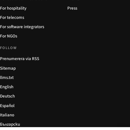
For hospitality
Press
For telecoms
For software integrators
For NGOs
FOLLOW
Prenumerera via RSS
Sitemap
llms.txt
English
Deutsch
Español
Italiano
Български