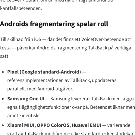
VoiceOver + Safari, om än med tillförlitligt annorlunda
kantfallsbeteenden.
Androids fragmentering spelar roll
Till skillnad från iOS — där det finns ett VoiceOver-beteende att
testa — påverkar Androids fragmentering TalkBack på verkliga
sätt:
Pixel (Google standard-Android)
—
referensimplementationen av TalkBack, uppdateras
parallellt med Android-utgåvor.
Samsung One UI
— Samsung levererar TalkBack men lägger
egna tillgänglighetsfunktioner ovanpå. Beteendet liknar men
är inte identiskt.
Xiaomi MIUI, OPPO ColorOS, Huawei EMUI
— varierande
grad av TalkBack-modifiering; icke-standardteckenstorlekar