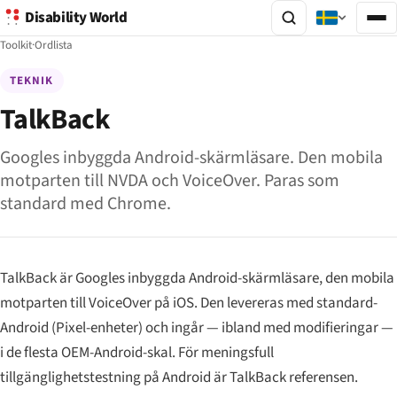
Disability World
Toolkit
·
Ordlista
TEKNIK
TalkBack
Googles inbyggda Android-skärmläsare. Den mobila
motparten till NVDA och VoiceOver. Paras som
standard med Chrome.
TalkBack är Googles inbyggda Android-skärmläsare, den mobila
motparten till VoiceOver på iOS. Den levereras med standard-
Android (Pixel-enheter) och ingår — ibland med modifieringar —
i de flesta OEM-Android-skal. För meningsfull
tillgänglighetstestning på Android är TalkBack referensen.