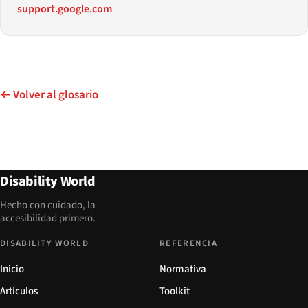
support.google.com
← Volver al glosario
Disability World
Hecho con cuidado, la
accesibilidad primero.
DISABILITY WORLD
REFERENCIA
Inicio
Normativa
Artículos
Toolkit