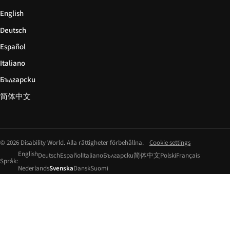
English
Deutsch
Español
Italiano
Български
简体中文
© 2026 Disability World. Alla rättigheter förbehållna.
Cookie settings
English
Deutsch
Español
Italiano
Български
简体中文
Polski
Français
Språk:
Nederlands
Svenska
Dansk
Suomi