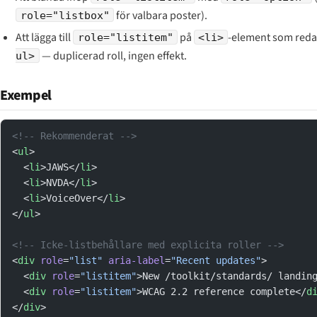
för valbara poster).
role="listbox"
Att lägga till
på
-element som redan
role="listitem"
<li>
— duplicerad roll, ingen effekt.
ul>
Exempel
<!-- Rekommenderat -->
<
ul
>
  <
li
>JAWS</
li
>
  <
li
>NVDA</
li
>
  <
li
>VoiceOver</
li
>
</
ul
>
<!-- Icke-listbehållare med explicita roller -->
<
div
 role
=
"list"
 aria-label
=
"Recent updates"
>
  <
div
 role
=
"listitem"
>New /toolkit/standards/ landin
  <
div
 role
=
"listitem"
>WCAG 2.2 reference complete</
d
</
div
>