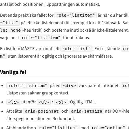
antalet och positionen i uppsättningen automatiskt.
Det enda praktiska fallet för
är när du har ti
role="listitem"
på ett icke-listelement (till exempel för att åsidosätta Sa
="list"
-heuristik) och posterna inuti också är icke-listelement
le: none
varje post
för att räknas.
role="listitem"
En listitem MÅSTE vara inuti ett
. En fristående
role="list"
ro
utan listparent är ogiltig och ignoreras av skärmläsare.
m"
Vanliga fel
på en
vars parent inte är ett
role="listitem"
<div>
ro
Listposten saknar gruppkontext.
utanför
/
. Ogiltig HTML.
<li>
<ul>
<ol>
Att sätta
och
när DOM-hie
aria-posinset
aria-setsize
återspeglar positionen. Redundant.
Att blanda ihop
med
role="listitem"
role="option"