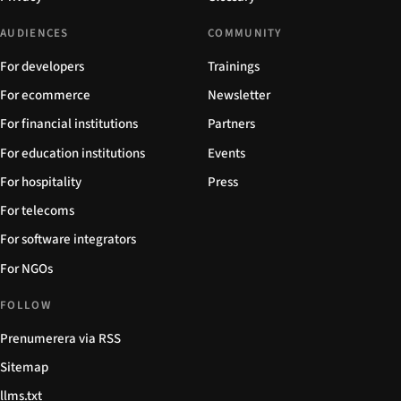
AUDIENCES
COMMUNITY
For developers
Trainings
For ecommerce
Newsletter
For financial institutions
Partners
For education institutions
Events
For hospitality
Press
For telecoms
For software integrators
For NGOs
FOLLOW
Prenumerera via RSS
Sitemap
llms.txt