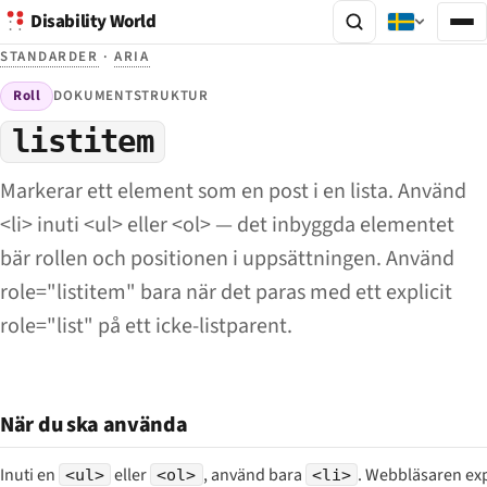
Disability World
STANDARDER
·
ARIA
Roll
DOKUMENTSTRUKTUR
listitem
Markerar ett element som en post i en lista. Använd
<li> inuti <ul> eller <ol> — det inbyggda elementet
bär rollen och positionen i uppsättningen. Använd
role="listitem" bara när det paras med ett explicit
role="list" på ett icke-listparent.
När du ska använda
Inuti en
eller
, använd bara
. Webbläsaren exp
<ul>
<ol>
<li>