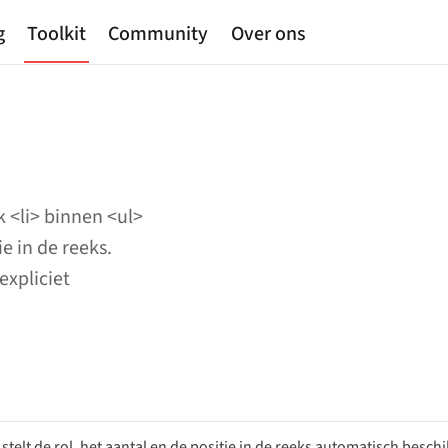
g
Toolkit
Community
Over ons
k <li> binnen <ul>
e in de reeks.
expliciet
stelt de rol, het aantal en de positie in de reeks automatisch besch