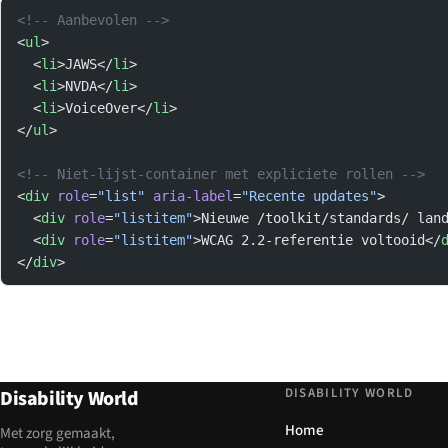
<!-- Aanbevolen -->
<
ul
>
  <
li
>JAWS</
li
>
  <
li
>NVDA</
li
>
  <
li
>VoiceOver</
li
>
</
ul
>
<!-- Niet-lijst-container met expliciete rollen -->
<
div
 role
=
"list"
 aria-label
=
"Recente updates"
>
  <
div
 role
=
"listitem"
>Nieuwe /toolkit/standards/ lan
  <
div
 role
=
"listitem"
>WCAG 2.2-referentie voltooid</
</
div
>
DISABILITY WORLD
Disability World
Home
Met zorg gemaakt,