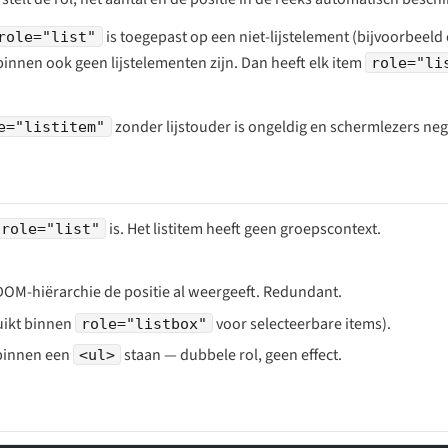
is toegepast op een niet-lijstelement (bijvoorbeeld
role="list"
binnen ook geen lijstelementen zijn. Dan heeft elk item
role="li
zonder lijstouder is ongeldig en schermlezers neg
e="listitem"
is. Het listitem heeft geen groepscontext.
role="list"
DOM-hiërarchie de positie al weergeeft. Redundant.
uikt binnen
voor selecteerbare items).
role="listbox"
 binnen een
staan — dubbele rol, geen effect.
<ul>