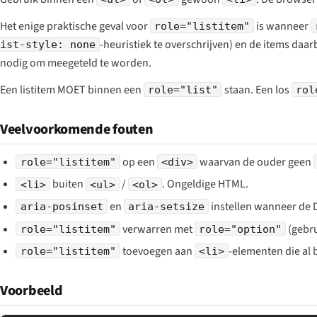
Het enige praktische geval voor
is wanneer
role="listitem"
-heuristiek te overschrijven) en de items daar
ist-style: none
nodig om meegeteld te worden.
Een listitem MOET binnen een
staan. Een los
role="list"
rol
Veelvoorkomende fouten
op een
waarvan de ouder geen
role="listitem"
<div>
buiten
/
. Ongeldige HTML.
<li>
<ul>
<ol>
en
instellen wanneer de 
aria-posinset
aria-setsize
verwarren met
(gebr
role="listitem"
role="option"
toevoegen aan
-elementen die al
role="listitem"
<li>
Voorbeeld