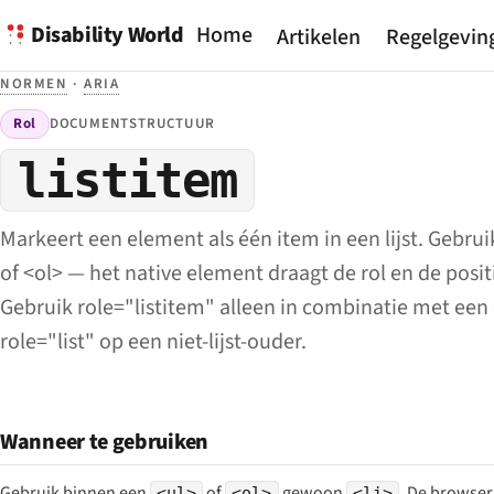
Disability World
Home
Artikelen
Regelgevin
NORMEN
·
ARIA
Rol
DOCUMENTSTRUCTUUR
listitem
Markeert een element als één item in een lijst. Gebrui
of <ol> — het native element draagt de rol en de positi
Gebruik role="listitem" alleen in combinatie met een 
role="list" op een niet-lijst-ouder.
Wanneer te gebruiken
Gebruik binnen een
of
gewoon
. De browser 
<ul>
<ol>
<li>