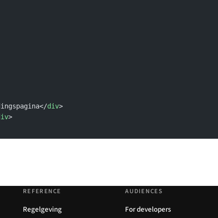
dingspagina</
div
>
div
>
REFERENCE
AUDIENCES
Regelgeving
For developers