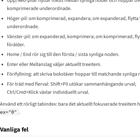
Upp/Ned-pilar flyttar fokus mellan synliga noder och hoppar öv
komprimerade underordnade.
Höger-pil: om komprimerad, expandera; om expanderad, flytta ti
underordnade.
Vänster-pil: om expanderad, komprimera; om komprimerad, flytt
förälder.
Home / End rör sig till den första / sista synliga noden.
Enter eller Mellanslag väljer aktuellt treeitem.
Förifyllning: att skriva bokstäver hoppar till matchande synliga 
För träd med flerval: Shift+Pil utökar sammanhängande urval;
Ctrl/Cmd+Klick växlar individuellt urval.
Använd ett rörligt tabindex: bara det aktuellt fokuserade treeitem 
.
ex="0"
Vanliga fel