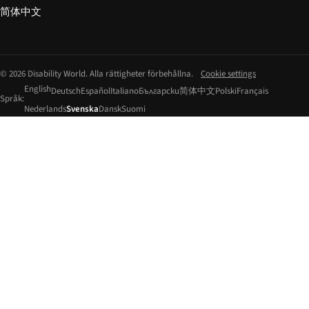
简体中文
© 2026 Disability World. Alla rättigheter förbehållna.
Cookie settings
English
Deutsch
Español
Italiano
Български
简体中文
Polski
Français
Språk:
Nederlands
Svenska
Dansk
Suomi