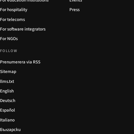
For education institutions
Events
For hospitality
Press
For telecoms
For software integrators
For NGOs
FOLLOW
Prenumerera via RSS
Sitemap
llms.txt
English
Deutsch
Español
Italiano
Български