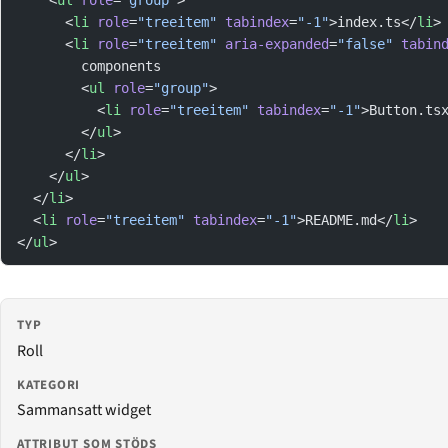
    <
ul
 role
=
"group"
>
      <
li
 role
=
"treeitem"
 tabindex
=
"-1"
>index.ts</
li
>
      <
li
 role
=
"treeitem"
 aria-expanded
=
"false"
 tabin
        components
        <
ul
 role
=
"group"
>
          <
li
 role
=
"treeitem"
 tabindex
=
"-1"
>Button.ts
        </
ul
>
      </
li
>
    </
ul
>
  </
li
>
  <
li
 role
=
"treeitem"
 tabindex
=
"-1"
>README.md</
li
>
</
ul
>
TYP
Roll
KATEGORI
Sammansatt widget
ATTRIBUT SOM STÖDS