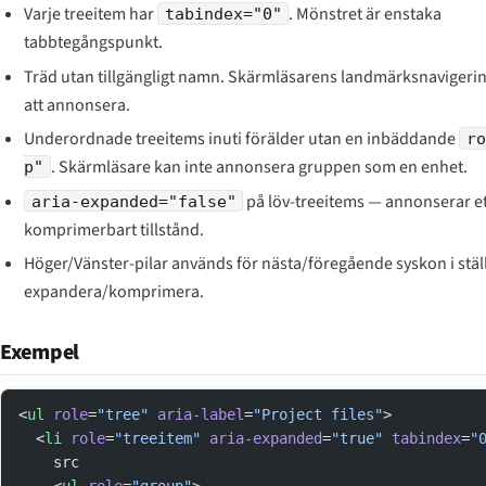
Varje treeitem har
. Mönstret är enstaka
tabindex="0"
tabbtegångspunkt.
Träd utan tillgängligt namn. Skärmläsarens landmärksnavigerin
att annonsera.
Underordnade treeitems inuti förälder utan en inbäddande
ro
. Skärmläsare kan inte annonsera gruppen som en enhet.
p"
på löv-treeitems — annonserar et
aria-expanded="false"
komprimerbart tillstånd.
Höger/Vänster-pilar används för nästa/föregående syskon i ställ
expandera/komprimera.
Exempel
<
ul
 role
=
"tree"
 aria-label
=
"Project files"
>
  <
li
 role
=
"treeitem"
 aria-expanded
=
"true"
 tabindex
=
"
    src