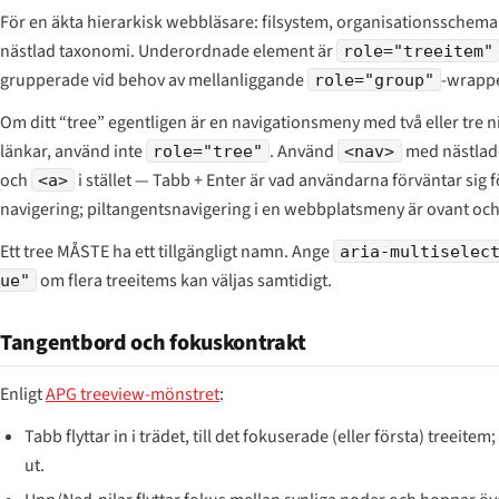
För en äkta hierarkisk webbläsare: filsystem, organisationsschema
nästlad taxonomi. Underordnade element är
role="treeitem"
grupperade vid behov av mellanliggande
-wrapp
role="group"
Om ditt “tree” egentligen är en navigationsmeny med två eller tre n
länkar, använd inte
. Använd
med nästla
role="tree"
<nav>
och
i stället — Tabb + Enter är vad användarna förväntar sig f
<a>
navigering; piltangentsnavigering i en webbplatsmeny är ovant oc
Ett tree MÅSTE ha ett tillgängligt namn. Ange
aria-multiselec
om flera treeitems kan väljas samtidigt.
ue"
Tangentbord och fokuskontrakt
Enligt
APG treeview-mönstret
:
Tabb flyttar in i trädet, till det fokuserade (eller första) treeitem
ut.