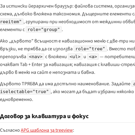
За истински йерархичен браузър: файлова система, организ
схема, дълбоко вложена таксономия. Дъщерните елементи 
, групирани при необходимост от междинни обв
reeitem"
елементи с
.
role="group"
Ако „дървото” всъщност е навигационно меню с две-три н
връзки, не трябва да се използва
. Вместо тов
role="tree"
препоръчва
с вложени
и
— потребител
<nav>
<ul>
<a>
очакват Tab + Enter за навигация; навигация с клавиши-стрел
дърво в меню на сайт е непозната и бавна.
Дървото ТРЯБВА да има достъпно наименование. Задайте
, ако могат да бъдат избрани няколко 
iselectable="true"
едновременно.
Договор за клавиатура и фокус
Съгласно
APG шаблона за treeview
: