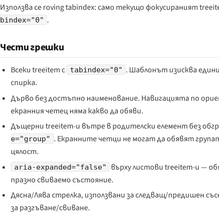
Използва се roving tabindex: само текущо фокусираният treei
.
bindex="0"
Чести грешки
Всеки treeitem с
. Шаблонът изисква едини
tabindex="0"
спирка.
Дърво без достъпно наименование. Навигацията по ори
екранния четец няма какво да обяви.
Дъщерни treeitem-и вътре в родителски елемент без об
. Екранните четци не могат да обявят група
e="group"
цялост.
върху листови treeitem-и — об
aria-expanded="false"
празно свиваемо състояние.
Дясна/Лява стрелка, използвани за следващ/предишен съ
за разгъване/свиване.