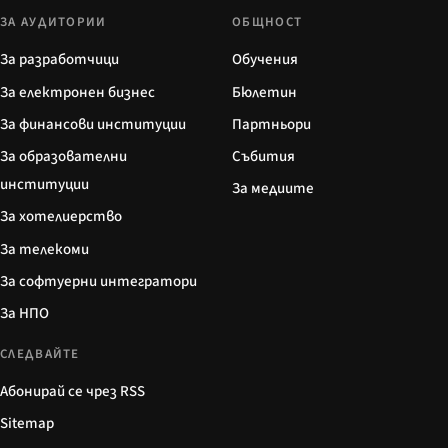
ЗА АУДИТОРИИ
ОБЩНОСТ
За разработчици
Обучения
За електронен бизнес
Бюлетин
За финансови институции
Партньори
За образователни
Събития
институции
За медиите
За хотелиерство
За телекоми
За софтуерни интегратори
За НПО
СЛЕДВАЙТЕ
Абонирай се чрез RSS
Sitemap