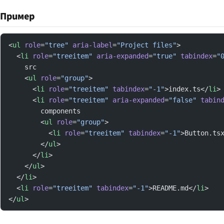
Пример
<
ul
 role
=
"tree"
 aria-label
=
"Project files"
>
  <
li
 role
=
"treeitem"
 aria-expanded
=
"true"
 tabindex
=
"
    src
    <
ul
 role
=
"group"
>
      <
li
 role
=
"treeitem"
 tabindex
=
"-1"
>index.ts</
li
>
      <
li
 role
=
"treeitem"
 aria-expanded
=
"false"
 tabin
        components
        <
ul
 role
=
"group"
>
          <
li
 role
=
"treeitem"
 tabindex
=
"-1"
>Button.ts
        </
ul
>
      </
li
>
    </
ul
>
  </
li
>
  <
li
 role
=
"treeitem"
 tabindex
=
"-1"
>README.md</
li
>
</
ul
>