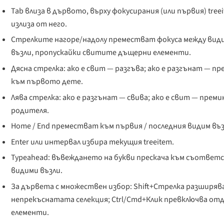
Tab влиза в дървото, върху фокусирания (или първия) treei
излиза от него.
Стрелките нагоре/надолу преместват фокуса между ви
възли, пропускайки свитите дъщерни елементи.
Дясна стрелка: ако е свит — разгъва; ако е разгънат — п
към първото дете.
Лява стрелка: ако е разгънат — свива; ако е свит — прем
родителя.
Home / End преместват към първия / последния видим въз
Enter или интервал избира текущия treeitem.
Typeahead: въвеждането на букви прескача към съотве
видими възли.
За дървета с множествен избор: Shift+Стрелка разширяв
непрекъснатата селекция; Ctrl/Cmd+Клик превключва от
елементи.