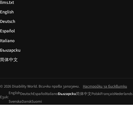
llms.txt
English
Deutsch
Español
Italiano
Български
简体中文
© 2026 Disability World. Всички права запазени.
Настройки за бисквитки
English
Deutsch
Español
Italiano
Български
简体中文
Polski
Français
Nederlands
Език:
Svenska
Dansk
Suomi