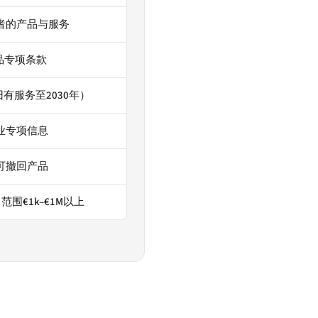
者的产品与服务
+ 产品专项条款
旧有服务至2030年）
行业专项信息
可撤回产品
围€1k–€1M以上