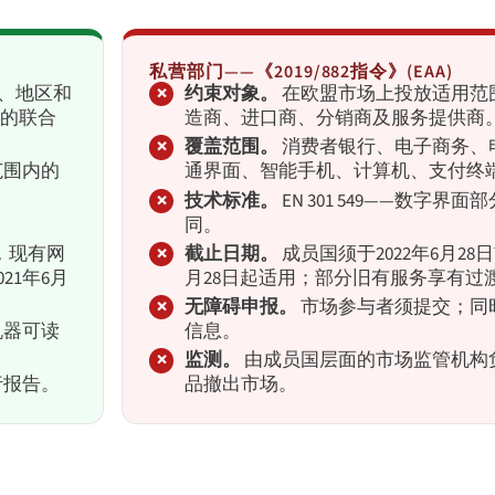
私营部门——《2019/882指令》(EAA)
、地区和
约束对象。
在欧盟市场上投放适用范
的联合
造商、进口商、分销商及服务提供商
覆盖范围。
消费者银行、电子商务、
范围内的
通界面、智能手机、计算机、支付终
技术标准。
EN 301 549——数字
同。
合，现有网
截止日期。
成员国须于2022年6月28
21年6月
月28日起适用；部分旧有服务享有过渡
无障碍申报。
市场参与者须提交；同
机器可读
信息。
监测。
由成员国层面的市场监管机构
行报告。
品撤出市场。