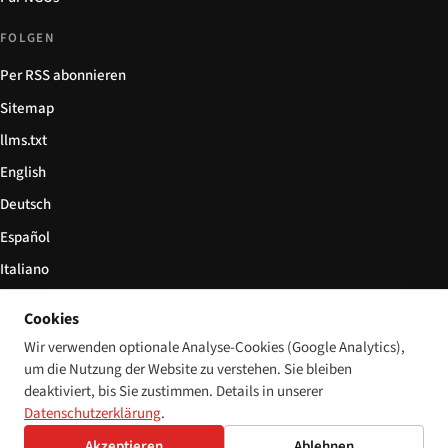
FOLGEN
Per RSS abonnieren
Sitemap
llms.txt
English
Deutsch
Español
Italiano
Български
Cookies
简体中文
Wir verwenden optionale Analyse-Cookies (Google Analytics),
um die Nutzung der Website zu verstehen. Sie bleiben
deaktiviert, bis Sie zustimmen. Details in unserer
Datenschutzerklärung
.
© 2026 Disability World. Alle Rechte vorbehalten.
Cookie-Einstellungen
English
Akzeptieren
Ablehnen