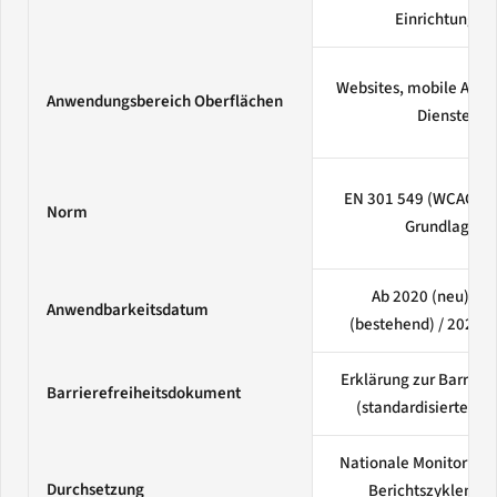
Einrichtungen
Websites, mobile Apps,
Anwendungsbereich Oberflächen
Dienste
EN 301 549 (WCAG 2.1
Norm
Grundlage)
Ab 2020 (neu) / 2
Anwendbarkeitsdatum
(bestehend) / 2021 (
Erklärung zur Barriere
Barrierefreiheitsdokument
(standardisierte Vor
Nationale Monitoring-
Durchsetzung
Berichtszyklen an