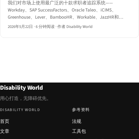
我们对市场上使用最广泛的十款求职者追踪系统——
Workday、SAP SuccessFactors、Oracle Taleo、iCIMS、
Greenhouse、Lever、BambooHR、Workable、JazzHR和
SmartRecruiters——的候选人端流程进行了基于axe-core的自
2026年5月22日
·
6 分钟阅读
·
作者 Disability World
动化审计及人工键盘和屏幕阅读器评测。
Disability World
用心打造，无障碍优先。
DISABILITY WORLD
参考资料
首页
法规
文章
工具包