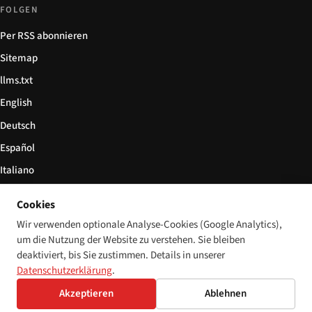
FOLGEN
Per RSS abonnieren
Sitemap
llms.txt
English
Deutsch
Español
Italiano
Български
Cookies
简体中文
Wir verwenden optionale Analyse-Cookies (Google Analytics),
um die Nutzung der Website zu verstehen. Sie bleiben
deaktiviert, bis Sie zustimmen. Details in unserer
Datenschutzerklärung
.
© 2026 Disability World. Alle Rechte vorbehalten.
Cookie-Einstellungen
Akzeptieren
Ablehnen
English
Deutsch
Español
Italiano
Български
简体中文
Polski
Français
Sprache: