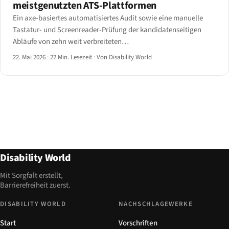
meistgenutzten ATS-Plattformen
Ein axe-basiertes automatisiertes Audit sowie eine manuelle
Tastatur- und Screenreader-Prüfung der kandidatenseitigen
Abläufe von zehn weit verbreiteten
Bewerbermanagementsystemen — Workday, SAP
22. Mai 2026
·
22 Min. Lesezeit
·
Von Disability World
SuccessFactors, Oracle Taleo, iCIMS, Greenhouse, Lever,
BambooHR, Workable, JazzHR und SmartRecruiters.
Disability World
Mit Sorgfalt erstellt,
Barrierefreiheit zuerst.
DISABILITY WORLD
NACHSCHLAGEWERKE
Start
Vorschriften