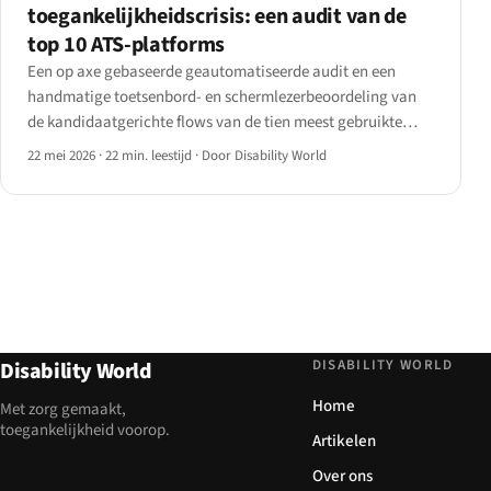
toegankelijkheidscrisis: een audit van de
top 10 ATS-platforms
Een op axe gebaseerde geautomatiseerde audit en een
handmatige toetsenbord- en schermlezerbeoordeling van
de kandidaatgerichte flows van de tien meest gebruikte
sollicitatiesystemen: Workday, SAP SuccessFactors, Oracle
22 mei 2026
·
22 min. leestijd
·
Door Disability World
Taleo, iCIMS, Greenhouse, Lever, BambooHR, Workable,
JazzHR en SmartRecruiters.
DISABILITY WORLD
Disability World
Home
Met zorg gemaakt,
toegankelijkheid voorop.
Artikelen
Over ons