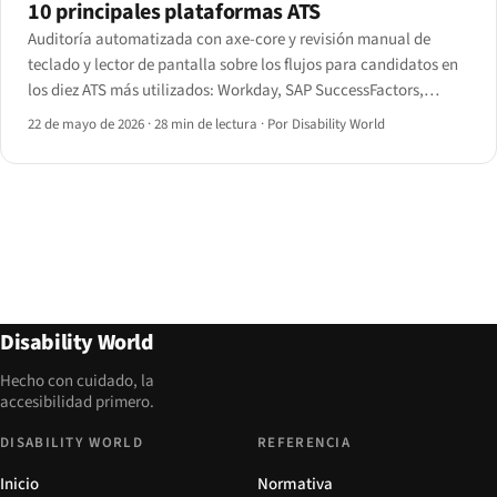
10 principales plataformas ATS
Auditoría automatizada con axe-core y revisión manual de
teclado y lector de pantalla sobre los flujos para candidatos en
los diez ATS más utilizados: Workday, SAP SuccessFactors,
Oracle Taleo, iCIMS, Greenhouse, Lever, BambooHR, Workable,
22 de mayo de 2026
·
28 min de lectura
·
Por Disability World
JazzHR y SmartRecruiters.
Disability World
Hecho con cuidado, la
accesibilidad primero.
DISABILITY WORLD
REFERENCIA
Inicio
Normativa