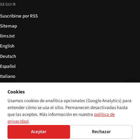
SEGUIR
Suscribirse por RSS
Sitemap
llms.txt
English
Deutsch
Español
Italiano
Български
Cookies
简体中文
Usamos cookies de analítica opcionales (Google Analytics) para
entender cómo se usa el sitio. Permanecen desactivadas hasta
que las aceptes. Más información en nuestra
política de
privacidad
.
© 2026 Disability World. Todos los derechos reservados.
Configuración de cookies
Aceptar
Rechazar
English
Deutsch
Español
Italiano
Български
简体中文
Polski
Français
Idioma: