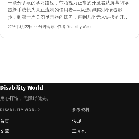
一条分阶段的学习路径，带领视力正常的开发者从屏幕阅读
器新手成长为真正流利的使用者——从选择哪款阅读器起
步，到第一周关闭显示器的练习，再到几乎无人讲授的开发
者快捷键，以及诚实的流利度达成时间基准。
2026年5月22日
·
4 分钟阅读
·
作者 Disability World
Disability World
用心打造，无障碍优先。
DISABILITY WORLD
参考资料
首页
法规
文章
工具包