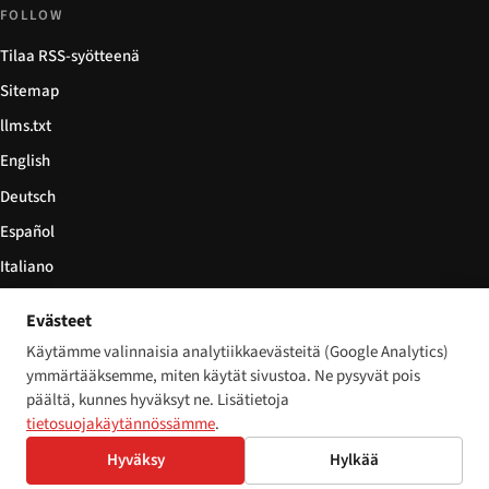
FOLLOW
Tilaa RSS-syötteenä
Sitemap
llms.txt
English
Deutsch
Español
Italiano
Български
Evästeet
简体中文
Käytämme valinnaisia analytiikkaevästeitä (Google Analytics)
ymmärtääksemme, miten käytät sivustoa. Ne pysyvät pois
päältä, kunnes hyväksyt ne. Lisätietoja
tietosuojakäytännössämme
.
© 2026 Disability World. Kaikki oikeudet pidätetään.
Cookie settings
Hyväksy
Hylkää
English
Deutsch
Español
Italiano
Български
简体中文
Polski
Français
Nederlands
Kieli: