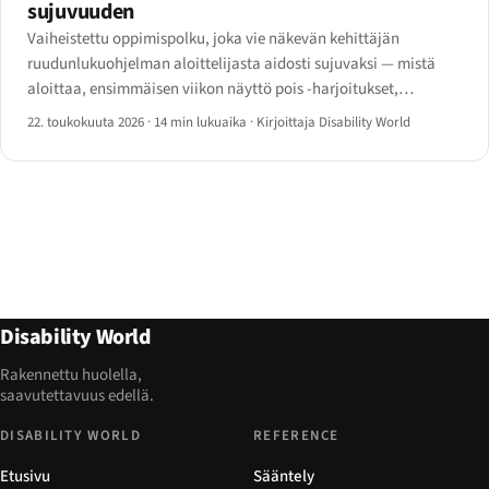
sujuvuuden
Vaiheistettu oppimispolku, joka vie näkevän kehittäjän
ruudunlukuohjelman aloittelijasta aidosti sujuvaksi — mistä
aloittaa, ensimmäisen viikon näyttö pois -harjoitukset,
kehittäjäpikanäppäimet joita lähes kukaan ei opeta, ja
22. toukokuuta 2026
·
14 min lukuaika
·
Kirjoittaja Disability World
rehelliset sujuvuusaikataulut.
Disability World
Rakennettu huolella,
saavutettavuus edellä.
DISABILITY WORLD
REFERENCE
Etusivu
Sääntely