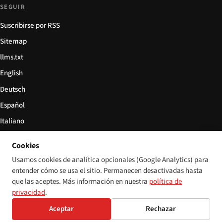
SEGUIR
Suscribirse por RSS
Sitemap
llms.txt
English
Deutsch
Español
Italiano
Български
Cookies
简体中文
Usamos cookies de analítica opcionales (Google Analytics) para
entender cómo se usa el sitio. Permanecen desactivadas hasta
que las aceptes. Más información en nuestra
política de
privacidad
.
© 2026 Disability World. Todos los derechos reservados.
Configuración de cookies
Aceptar
Rechazar
English
Deutsch
Español
Italiano
Български
简体中文
Polski
Français
Idioma: