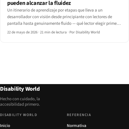
pueden alcanzar la fluidez
Un itinerario de aprendizaje por etapas que lleva a un
desarrollador con visión desde principiante con lectores de
pantalla hasta genuinamente fluido — qué lector elegir primero,
los ejercicios con monitor apagado de la primera semana y los
22 de mayo de 2026
·
21 min de lectura
·
Por Disability World
atajos para desarrolladores que casi nadie enseña.
Disability World
Hecho con cuidado, la
accesibilidad primero.
DISABILITY WORLD
REFERENCIA
Inicio
Normativa