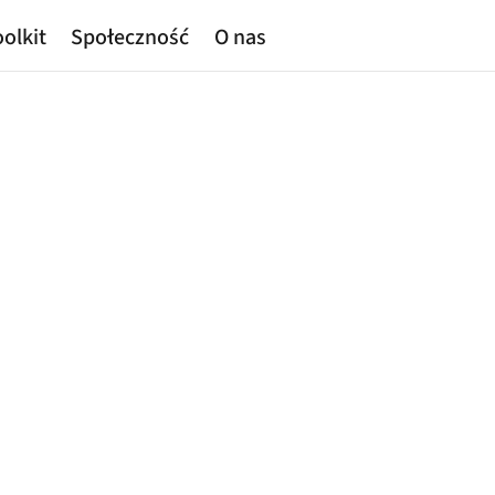
olkit
Społeczność
O nas