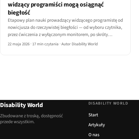
widzący programiści mogą osiągnąć
biegłość
Etapowy plan nauki prowadzący widzącego programistę od
nowicjusza do rzeczywistej biegłości — od wyboru czytnika,
przez ćwiczenia z wyłączonym monitorem, po skróty
deweloperskie, których prawie nikt nie uczy, z rzetelnymi
22 maja 2026
·
17 min czytania
·
Autor Disability World
wskaźnikami czasu do biegłości.
DISABILITY WORLD
Disability World
Start
Zbudowane z troską, dostępność
przede wszystkim.
Artykuły
O nas