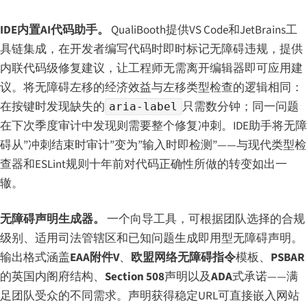
IDE内置AI代码助手。
QualiBooth提供VS Code和JetBrains工
具链集成，在开发者编写代码时即时标记无障碍违规，提供
内联代码级修复建议，让工程师无需离开编辑器即可应用建
议。将无障碍左移的经济效益与左移类型检查的逻辑相同：
在按键时发现缺失的
只需数分钟；同一问题
aria-label
在下次季度审计中发现则需要整个修复冲刺。IDE助手将无障
碍从”冲刺结束时审计”变为”输入时即检测”——与现代类型检
查器和ESLint规则十年前对代码正确性所做的转变如出一
辙。
无障碍声明生成器。
一个向导工具，可根据团队选择的合规
级别、适用司法管辖区和已知问题生成即用型无障碍声明。
输出格式涵盖
EAA附件V
、
欧盟网络无障碍指令
模板、
PSBAR
的英国内阁府结构、
Section 508
声明以及
ADA
式承诺——满
足团队受众的不同需求。声明获得稳定URL可直接嵌入网站