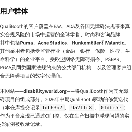
用户群体
QualiBooth的客户覆盖在EAA、ADA及各国无障碍法规带来真
实合规风险的市场中运营的全球零售、时尚和咨询品牌——
其中包括
Puma
、
Acne Studios
、
Hunkemöller
和
Valantic
。
其他采用者包括受监管行业（金融、银行、保险、医疗、生
命科学）的企业平台、受欧盟网络无障碍指令、PSBAR、
RGAA及同类国家法规约束的公共部门机构，以及管理客户组
合无障碍项目的数字代理商。
本网站——
disabilityworld.org
——将QualiBooth作为其无障
碍项目的组成部分。2026年中期QualiBooth驱动的修复迭代
（本仓库提交记录
、
、
）
1db63a7
9a21fc8
01dbe5e
作为平台发现已通过CI门控、仅在生产扫描中浮现问题的实
操案例被收录记录。