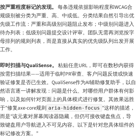
按严重程度标记的发现。
每条违规依据影响程度和WCAG合
规级别被分类为严重、高、中或低。分类结果自然引导出优
先级工作流：严重和高级别问题阻止发布；中级别问题进入
待办列表；低级别问题提交设计评审。团队无需再浏览按字
母排列的规则列表，而是直接从真实的优先级队列出发开展
工作。
即时扫描与QualiSense。
粘贴任意URL，即可在数秒内获得
按需扫描结果——适用于临时PR审查、客户问题反馈或快速
验证修复是否已生效。QualiSense作为AI辅助修复助手，以自
然语言逐一讲解发现：问题是什么、对哪些用户群体有何影
响，以及如何针对页面上的具体模式进行修复。其效果远胜
于”修复axe-core规则
”这样的描述，
aria-hidden-focus
而是”该元素对屏幕阅读器隐藏，但仍可接收键盘焦点，导
致键盘用户导航进入不可见内容。以下是针对您具体组件的
标记修改方案。”