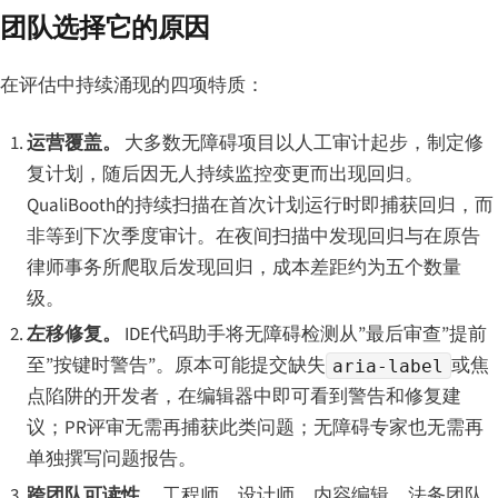
团队选择它的原因
在评估中持续涌现的四项特质：
运营覆盖。
大多数无障碍项目以人工审计起步，制定修
复计划，随后因无人持续监控变更而出现回归。
QualiBooth的持续扫描在首次计划运行时即捕获回归，而
非等到下次季度审计。在夜间扫描中发现回归与在原告
律师事务所爬取后发现回归，成本差距约为五个数量
级。
左移修复。
IDE代码助手将无障碍检测从”最后审查”提前
至”按键时警告”。原本可能提交缺失
或焦
aria-label
点陷阱的开发者，在编辑器中即可看到警告和修复建
议；PR评审无需再捕获此类问题；无障碍专家也无需再
单独撰写问题报告。
跨团队可读性。
工程师、设计师、内容编辑、法务团队