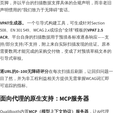
页脚，并以平台的扫描数据支撑具体的合规声明，而非老旧
声明惯用的”我们致力于无障碍”套话。
VPAT生成器。
一个引导式构建工具，可生成针对Section
508、EN 301 549、WCAG 2.x或综合”全球”模板的
VPAT 2.5
ACR
。平台自身的扫描数据用于预填各标准逐条响应——支
持/部分支持/不支持，附上来自实际扫描发现的佐证。原本
需要数周才能完成的采购交付物，变成了对预填草稿文本的
引导式审核。
逐URL的0–100无障碍评分
在每次扫描后刷新，让回归问题一
目了然，并为非工程利益相关方提供无需掌握WCAG词汇即
可追踪的指标。
面向代理的原生支持：MCP服务器
QualiBooth内置
MCP（模型上下文协议）服务器
，让AI代理