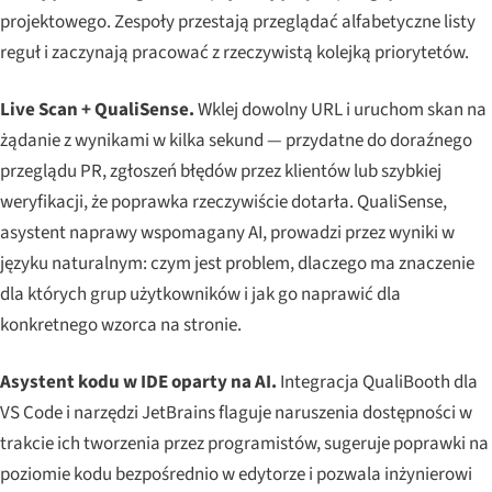
projektowego. Zespoły przestają przeglądać alfabetyczne listy
reguł i zaczynają pracować z rzeczywistą kolejką priorytetów.
Live Scan + QualiSense.
Wklej dowolny URL i uruchom skan na
żądanie z wynikami w kilka sekund — przydatne do doraźnego
przeglądu PR, zgłoszeń błędów przez klientów lub szybkiej
weryfikacji, że poprawka rzeczywiście dotarła. QualiSense,
asystent naprawy wspomagany AI, prowadzi przez wyniki w
języku naturalnym: czym jest problem, dlaczego ma znaczenie
dla których grup użytkowników i jak go naprawić dla
konkretnego wzorca na stronie.
Asystent kodu w IDE oparty na AI.
Integracja QualiBooth dla
VS Code i narzędzi JetBrains flaguje naruszenia dostępności w
trakcie ich tworzenia przez programistów, sugeruje poprawki na
poziomie kodu bezpośrednio w edytorze i pozwala inżynierowi