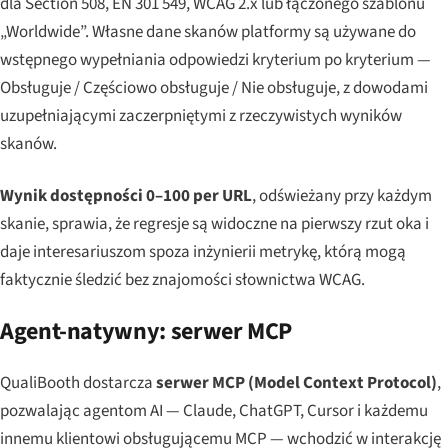
dla Section 508, EN 301 549, WCAG 2.x lub łączonego szablonu
„Worldwide”. Własne dane skanów platformy są używane do
wstępnego wypełniania odpowiedzi kryterium po kryterium —
Obsługuje / Częściowo obsługuje / Nie obsługuje, z dowodami
uzupełniającymi zaczerpniętymi z rzeczywistych wyników
skanów.
Wynik dostępności 0–100 per URL
, odświeżany przy każdym
skanie, sprawia, że regresje są widoczne na pierwszy rzut oka i
daje interesariuszom spoza inżynierii metrykę, którą mogą
faktycznie śledzić bez znajomości słownictwa WCAG.
Agent-natywny: serwer MCP
QualiBooth dostarcza
serwer MCP (Model Context Protocol)
,
pozwalając agentom AI — Claude, ChatGPT, Cursor i każdemu
innemu klientowi obsługującemu MCP — wchodzić w interakcję