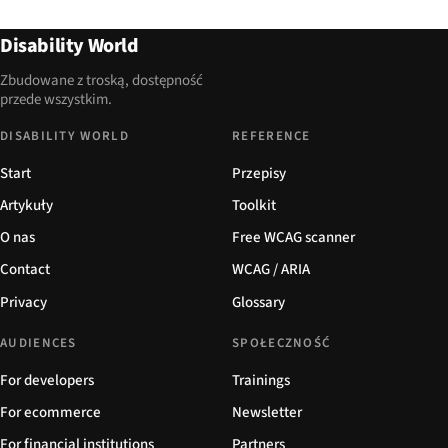
Disability World
Zbudowane z troską, dostępność
przede wszystkim.
DISABILITY WORLD
REFERENCE
Start
Przepisy
Artykuły
Toolkit
O nas
Free WCAG scanner
Contact
WCAG / ARIA
Privacy
Glossary
AUDIENCES
SPOŁECZNOŚĆ
For developers
Trainings
For ecommerce
Newsletter
For financial institutions
Partners