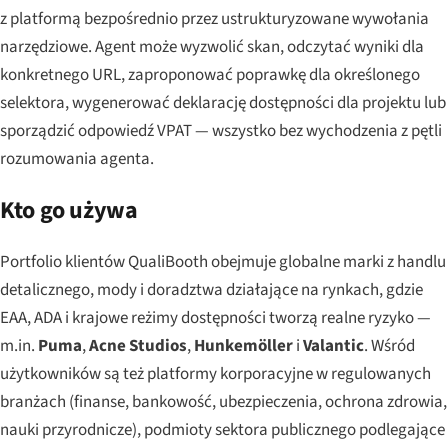
z platformą bezpośrednio przez ustrukturyzowane wywołania
narzędziowe. Agent może wyzwolić skan, odczytać wyniki dla
konkretnego URL, zaproponować poprawkę dla określonego
selektora, wygenerować deklarację dostępności dla projektu lub
sporządzić odpowiedź VPAT — wszystko bez wychodzenia z pętli
rozumowania agenta.
Kto go używa
Portfolio klientów QualiBooth obejmuje globalne marki z handlu
detalicznego, mody i doradztwa działające na rynkach, gdzie
EAA, ADA i krajowe reżimy dostępności tworzą realne ryzyko —
m.in.
Puma
,
Acne Studios
,
Hunkemöller
i
Valantic
. Wśród
użytkowników są też platformy korporacyjne w regulowanych
branżach (finanse, bankowość, ubezpieczenia, ochrona zdrowia,
nauki przyrodnicze), podmioty sektora publicznego podlegające