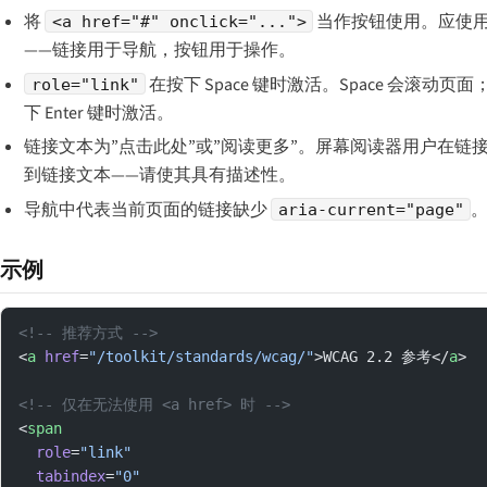
将
当作按钮使用。应使
<a href="#" onclick="...">
——链接用于导航，按钮用于操作。
在按下 Space 键时激活。Space 会滚动页
role="link"
下 Enter 键时激活。
链接文本为”点击此处”或”阅读更多”。屏幕阅读器用户在链
到链接文本——请使其具有描述性。
导航中代表当前页面的链接缺少
aria-current="page"
示例
<!-- 推荐方式 -->
<
a
 href
=
"/toolkit/standards/wcag/"
>WCAG 2.2 参考</
a
>
<!-- 仅在无法使用 <a href> 时 -->
<
span
  role
=
"link"
  tabindex
=
"0"