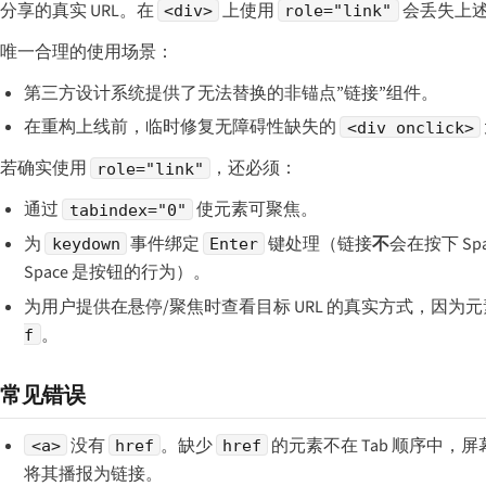
分享的真实 URL。在
上使用
会丢失上
<div>
role="link"
唯一合理的使用场景：
第三方设计系统提供了无法替换的非锚点”链接”组件。
在重构上线前，临时修复无障碍性缺失的
<div onclick>
若确实使用
，还必须：
role="link"
通过
使元素可聚焦。
tabindex="0"
为
事件绑定
键处理（链接
不
会在按下 Sp
keydown
Enter
Space 是按钮的行为）。
为用户提供在悬停/聚焦时查看目标 URL 的真实方式，因为
。
f
常见错误
没有
。缺少
的元素不在 Tab 顺序中，
<a>
href
href
将其播报为链接。