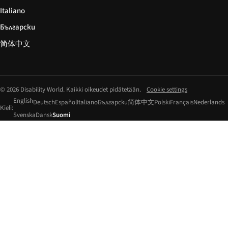
Italiano
Български
简体中文
© 2026 Disability World. Kaikki oikeudet pidätetään.
Cookie settings
English
Deutsch
Español
Italiano
Български
简体中文
Polski
Français
Nederlands
Kieli:
Svenska
Dansk
Suomi