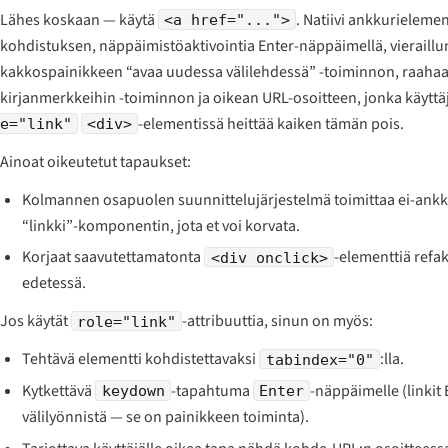
Lähes koskaan — käytä
. Natiivi ankkurielemen
<a href="...">
kohdistuksen, näppäimistöaktivointia Enter-näppäimellä, vieraillun 
kakkospainikkeen “avaa uudessa välilehdessä” -toiminnon, raaha
kirjanmerkkeihin -toiminnon ja oikean URL-osoitteen, jonka käyttäj
-elementissä heittää kaiken tämän pois.
e="link"
<div>
Ainoat oikeutetut tapaukset:
Kolmannen osapuolen suunnittelujärjestelmä toimittaa ei-ank
“linkki”-komponentin, jota et voi korvata.
Korjaat saavutettamatonta
-elementtiä refa
<div onclick>
edetessä.
Jos käytät
-attribuuttia, sinun on myös:
role="link"
Tehtävä elementti kohdistettavaksi
:lla.
tabindex="0"
Kytkettävä
-tapahtuma
-näppäimelle (linkit
keydown
Enter
välilyönnistä — se on painikkeen toiminta).