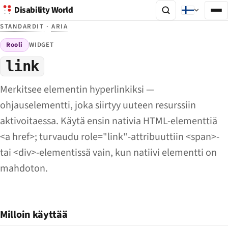
Disability World
STANDARDIT
·
ARIA
Rooli
WIDGET
link
Merkitsee elementin hyperlinkiksi —
ohjauselementti, joka siirtyy uuteen resurssiin
aktivoitaessa. Käytä ensin nativia HTML-elementtiä
<a href>; turvaudu role="link"-attribuuttiin <span>-
tai <div>-elementissä vain, kun natiivi elementti on
mahdoton.
Milloin käyttää