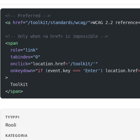
<!-- Preferred -->
<
a
 href
=
"/toolkit/standards/wcag/"
>WCAG 2.2 reference
<!-- Only when <a href> is impossible -->
<
span
  role
=
"link"
  tabindex
=
"0"
  onclick
=
"
location
.
href
=
'/toolkit/'"
  onkeydown
=
"
if
 (
event
.
key
 ===
 'Enter') 
location
.
href
>
  Toolkit
</
span
>
TYYPPI
Rooli
KATEGORIA