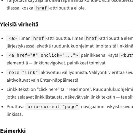
Tarjottava käyttäjälle oikea tapa nähdä kohde-URL:n osoitteess
tilassa, koska
-attribuuttia ei ole.
href
Yleisiä virheitä
ilman
-attribuuttia. Ilman
-attribuuttia elem
<a>
href
href
järjestyksessä, eivätkä ruudunlukuohjelmat ilmoita sitä linkkinä
painikkeena. Käytä
<a href="#" onclick="...">
<but
elementtiä — linkit navigoivat, painikkeet toimivat.
aktivoituu välilyönnistä. Välilyönti vierittää sivu
role="link"
aktivoituvat vain Enter-näppäimestä.
Linkkiteksti on “click here” tai “read more”. Ruudunlukuohjelmi
jotka selaavat linkkilistausta, näkevät vain linkkitekstin — tee si
Puuttuva
navigaation nykyistä sivu
aria-current="page"
linkissä.
Esimerkki