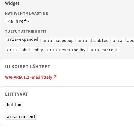
Widget
NATIIVI HTML-VASTINE
<a href>
TUETUT ATTRIBUUTIT
aria-expanded
aria-haspopup
aria-disabled
aria-lab
aria-labelledby
aria-describedby
aria-current
ULKOISET LÄHTEET
WAI-ARIA 1.2 -määrittely ↗
LIITTYVÄT
button
aria-current