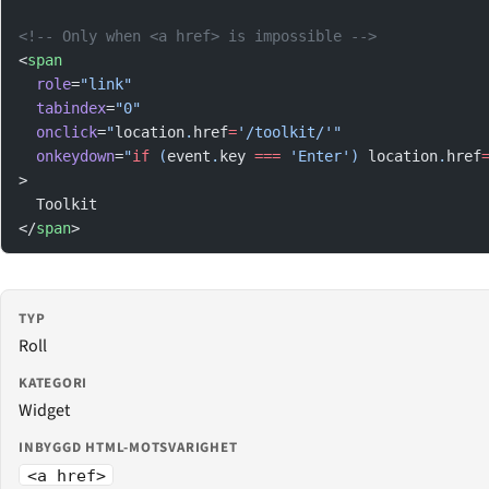
<!-- Only when <a href> is impossible -->
<
span
  role
=
"link"
  tabindex
=
"0"
  onclick
=
"
location
.
href
=
'/toolkit/'"
  onkeydown
=
"
if
 (
event
.
key
 ===
 'Enter') 
location
.
href
>
  Toolkit
</
span
>
TYP
Roll
KATEGORI
Widget
INBYGGD HTML-MOTSVARIGHET
<a href>