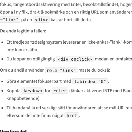
fokus, tangentbordsaktivering med Enter, besökt-tillståndet, högerk
öppna i ny flik, dra-till-bokmärke och en riktig URL som användare
på en
kastar bort allt detta.
="link"
<div>
De enda legitima fallen:
Ett tredjepartsdesignsystem levererar en icke-ankar-”länk”-k
inte kan ersätta.
Du lappar en otillgänglig
medan en omfaktor
<div onclick>
Om du ändå använder
måste du också:
role="link"
Göra elementet fokuserbart med
.
tabindex="0"
Koppla
för
(länkar aktiveras INTE med Blank
keydown
Enter
knappbeteende).
Tillhandahålla ett verkligt sätt för användaren att se mål-URL:e
eftersom det inte finns något
.
href
Vanliga fel