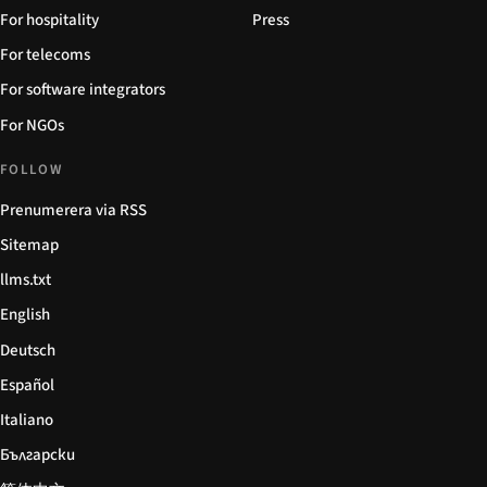
For hospitality
Press
For telecoms
For software integrators
For NGOs
FOLLOW
Prenumerera via RSS
Sitemap
llms.txt
English
Deutsch
Español
Italiano
Български