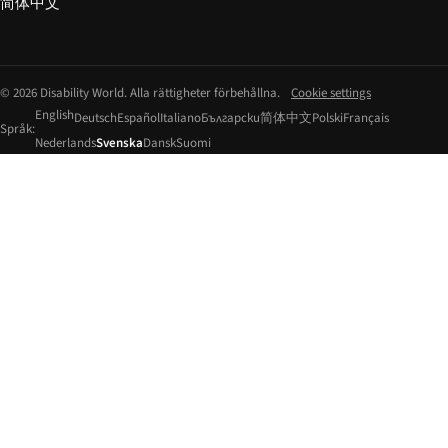
简体中文
© 2026 Disability World. Alla rättigheter förbehållna.
Cookie settings
English
Deutsch
Español
Italiano
Български
简体中文
Polski
Français
Språk:
Nederlands
Svenska
Dansk
Suomi