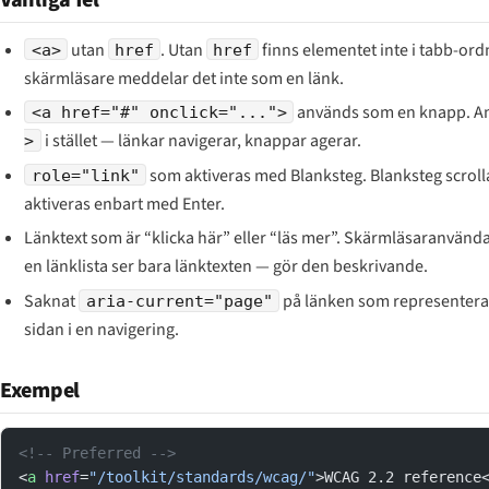
utan
. Utan
finns elementet inte i tabb-or
<a>
href
href
skärmläsare meddelar det inte som en länk.
används som en knapp. 
<a href="#" onclick="...">
i stället — länkar navigerar, knappar agerar.
>
som aktiveras med Blanksteg. Blanksteg scrolla
role="link"
aktiveras enbart med Enter.
Länktext som är “klicka här” eller “läs mer”. Skärmläsaranvänd
en länklista ser bara länktexten — gör den beskrivande.
Saknat
på länken som representerar
aria-current="page"
sidan i en navigering.
Exempel
<!-- Preferred -->
<
a
 href
=
"/toolkit/standards/wcag/"
>WCAG 2.2 reference