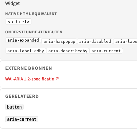
Widget
NATIVE HTML-EQUIVALENT
<a href>
ONDERSTEUNDE ATTRIBUTEN
aria-expanded
aria-haspopup
aria-disabled
aria-lab
aria-labelledby
aria-describedby
aria-current
EXTERNE BRONNEN
WAI-ARIA 1.2-specificatie ↗
GERELATEERD
button
aria-current