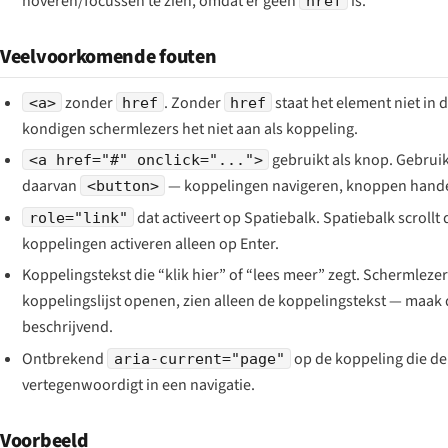
hoveren/focussen te zien, omdat er geen
is.
href
Veelvoorkomende fouten
zonder
. Zonder
staat het element niet in 
<a>
href
href
kondigen schermlezers het niet aan als koppeling.
gebruikt als knop. Gebruik
<a href="#" onclick="...">
daarvan
— koppelingen navigeren, knoppen hande
<button>
dat activeert op Spatiebalk. Spatiebalk scrollt 
role="link"
koppelingen activeren alleen op Enter.
Koppelingstekst die “klik hier” of “lees meer” zegt. Schermlezer
koppelingslijst openen, zien alleen de koppelingstekst — maak
beschrijvend.
Ontbrekend
op de koppeling die de
aria-current="page"
vertegenwoordigt in een navigatie.
Voorbeeld