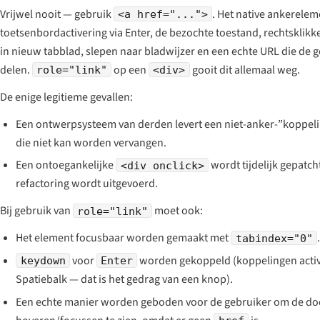
Vrijwel nooit — gebruik
. Het native ankerelem
<a href="...">
toetsenbordactivering via Enter, de bezochte toestand, rechtsklik
in nieuw tabblad, slepen naar bladwijzer en een echte URL die de 
delen.
op een
gooit dit allemaal weg.
role="link"
<div>
De enige legitieme gevallen:
Een ontwerpsysteem van derden levert een niet-anker-”koppe
die niet kan worden vervangen.
Een ontoegankelijke
wordt tijdelijk gepatcht
<div onclick>
refactoring wordt uitgevoerd.
Bij gebruik van
moet ook:
role="link"
Het element focusbaar worden gemaakt met
.
tabindex="0"
voor
worden gekoppeld (koppelingen acti
keydown
Enter
Spatiebalk — dat is het gedrag van een knop).
Een echte manier worden geboden voor de gebruiker om de doe