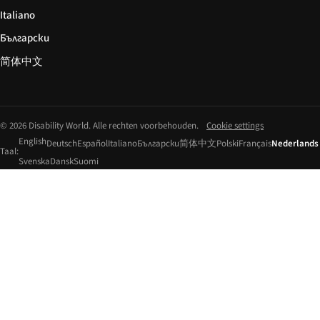
Italiano
Български
简体中文
© 2026 Disability World. Alle rechten voorbehouden.
Cookie settings
English
Deutsch
Español
Italiano
Български
简体中文
Polski
Français
Nederlands
Taal:
Svenska
Dansk
Suomi