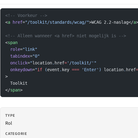
<!-- Voorkeur -->
<
a
 href
=
"/toolkit/standards/wcag/"
>WCAG 2.2-naslag</
a
<!-- Alleen wanneer <a href> niet mogelijk is -->
<
span
  role
=
"link"
  tabindex
=
"0"
  onclick
=
"
location
.
href
=
'/toolkit/'"
  onkeydown
=
"
if
 (
event
.
key
 ===
 'Enter') 
location
.
href
>
  Toolkit
</
span
>
TYPE
Rol
CATEGORIE