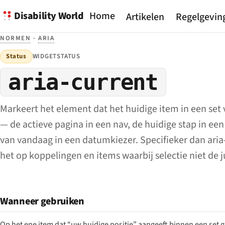
Disability World
Home
Artikelen
Regelgevin
NORMEN
·
ARIA
Status
WIDGETSTATUS
aria-current
Markeert het element dat het huidige item in een set
— de actieve pagina in een nav, de huidige stap in ee
van vandaag in een datumkiezer. Specifieker dan aria
het op koppelingen en items waarbij selectie niet de j
Wanneer gebruiken
Op het ene item dat “uw huidige positie” aangeeft binnen een set ge