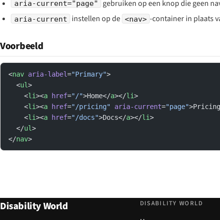
gebruiken op een knop die geen nav
aria-current="page"
instellen op de
-container in plaats 
aria-current
<nav>
Voorbeeld
<
nav
 aria-label
=
"Primary"
>
  <
ul
>
    <
li
><
a
 href
=
"/"
>Home</
a
></
li
>
    <
li
><
a
 href
=
"/pricing"
 aria-current
=
"page"
>Pricin
    <
li
><
a
 href
=
"/docs"
>Docs</
a
></
li
>
  </
ul
>
</
nav
>
DISABILITY WORLD
Disability World