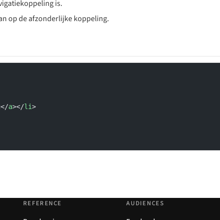
igatiekoppeling is.
van op de afzonderlijke koppeling.
g</
a
></
li
>
REFERENCE
AUDIENCES