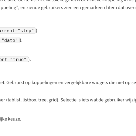
oppeling”
, en ziende gebruikers zien een gemarkeerd item dat ove
).
urrent="step"
).
="date"
).
ent="true"
et. Gebruikt op koppelingen en vergelijkbare widgets die niet op se
(tablist, listbox, tree, grid). Selectie is iets wat de gebruiker wijzi
jke keuze.