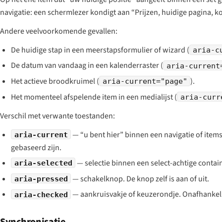
navigatie: een schermlezer kondigt aan
“Prijzen, huidige pagina, k
Andere veelvoorkomende gevallen:
De huidige stap in een meerstapsformulier of wizard (
aria-c
De datum van vandaag in een kalenderraster (
aria-current
Het actieve broodkruimel (
).
aria-current="page"
Het momenteel afspelende item in een medialijst (
aria-curr
Verschil met verwante toestanden:
— “u bent hier” binnen een navigatie of items
aria-current
gebaseerd zijn.
— selectie binnen een select-achtige container 
aria-selected
— schakelknop. De knop zelf is aan of uit.
aria-pressed
— aankruisvakje of keuzerondje. Onafhankeli
aria-checked