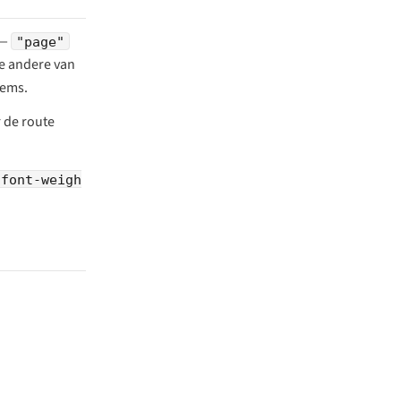
 —
"page"
e andere van
tems.
r de route
 font-weigh