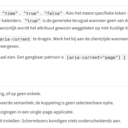
,
,
,
. Kies het meest specifieke token
"time"
"true"
"false"
 kalenders.
is de generieke terugval wanneer geen van d
"true"
ewoonlijk wordt het attribuut gewoon weggelaten op niet-huidige i
te dragen. Werk het bij aan de clientzijde wannee
aria-current
 weergeven.
gnaal zien. Een gangbaar patroon is
[aria-current="page"] {
g, of op geen enkele.
eerde semantiek; de koppeling is geen selecteerbare optie.
jzigingen in een single-page-applicatie.
t instellen. Schermlezers kondigen niets onderscheidends aan.