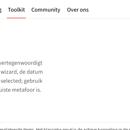
g
Toolkit
Community
Over ons
 vertegenwoordigt
n wizard, de datum
-selected; gebruik
uiste metafoor is.
relateerde items. Het klassieke geval is de actieve koppeling in de