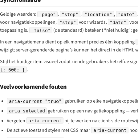
Synchronisatie
Geldige waarden:
,
,
,
"page"
"step"
"location"
"date"
voor navigatiekoppelingen,
voor wizards,
voor
"step"
"date"
toepassing is.
(de standaard) betekent “niet huidig”; g
"false"
In een navigatiemenu dient op elk moment precies één koppeling
wijzigt; server-gerenderde pagina’s kunnen het direct in de HTML
Stijl het huidige item visueel zodat ziende gebruikers hetzelfde si
.
t: 600; }
Veelvoorkomende fouten
gebruiken op elke navigatiekoppelin
aria-current="true"
gebruiken op een navigatiekoppeling — verk
aria-selected
Vergeten
bij te werken na client-side routewi
aria-current
De actieve toestand stylen met CSS maar
nooi
aria-current