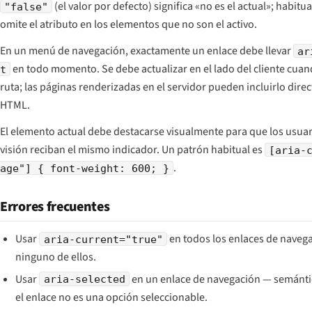
(el valor por defecto) significa «no es el actual»; habit
"false"
omite el atributo en los elementos que no son el activo.
En un menú de navegación, exactamente un enlace debe llevar
ar
en todo momento. Se debe actualizar en el lado del cliente cuan
t
ruta; las páginas renderizadas en el servidor pueden incluirlo dire
HTML.
El elemento actual debe destacarse visualmente para que los usua
visión reciban el mismo indicador. Un patrón habitual es
[aria-
.
age"] { font-weight: 600; }
Errores frecuentes
Usar
en todos los enlaces de navega
aria-current="true"
ninguno de ellos.
Usar
en un enlace de navegación — semántic
aria-selected
el enlace no es una opción seleccionable.