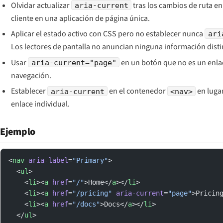
Olvidar actualizar
tras los cambios de ruta en 
aria-current
cliente en una aplicación de página única.
Aplicar el estado activo con CSS pero no establecer nunca
ari
Los lectores de pantalla no anuncian ninguna información disti
Usar
en un botón que no es un enla
aria-current="page"
navegación.
Establecer
en el contenedor
en lugar
aria-current
<nav>
enlace individual.
Ejemplo
<
nav
 aria-label
=
"Primary"
>
  <
ul
>
    <
li
><
a
 href
=
"/"
>Home</
a
></
li
>
    <
li
><
a
 href
=
"/pricing"
 aria-current
=
"page"
>Pricin
    <
li
><
a
 href
=
"/docs"
>Docs</
a
></
li
>
  </
ul
>