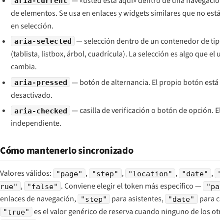
— «usted está aquí» dentro de una navegació
aria-current
de elementos. Se usa en enlaces y widgets similares que no es
en selección.
— selección dentro de un contenedor de tip
aria-selected
(tablista, listbox, árbol, cuadrícula). La selección es algo que el
cambia.
— botón de alternancia. El propio botón está
aria-pressed
desactivado.
— casilla de verificación o botón de opción. E
aria-checked
independiente.
Cómo mantenerlo sincronizado
Valores válidos:
,
,
,
,
"page"
"step"
"location"
"date"
,
. Conviene elegir el token más específico —
rue"
"false"
"pa
enlaces de navegación,
para asistentes,
para c
"step"
"date"
es el valor genérico de reserva cuando ninguno de los ot
"true"