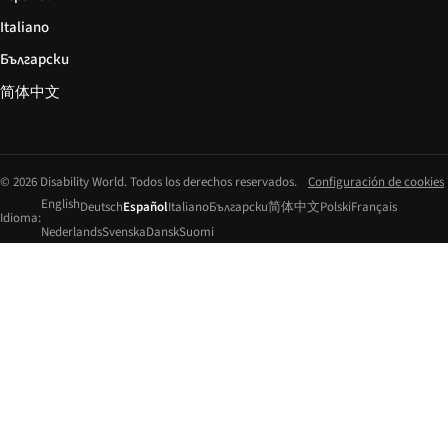
Italiano
Български
简体中文
© 2026 Disability World. Todos los derechos reservados.
Configuración de cookies
English
Deutsch
Español
Italiano
Български
简体中文
Polski
Français
Idioma:
Nederlands
Svenska
Dansk
Suomi