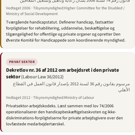
قانون رقم 74 لسنة 2006 بشأن رعاية وتأهيل وتشغيل المعاقين
Vedtaget 2006 · Tilsynsmyndighed:Higher Committee for the Disabled /
Ministry of Social Development
Tværgående handicapstatut. Definerer handicap, fastsætter
forpligtelser for rehabilitering, uddannelse, beskæftigelse og
tilgængelighed for offentlige og private organer og opretter Den
Øverste Komité for Handicappede som koordinerende myndighed.
PRIVAT SEKTOR
Dekretlov nr. 36 af 2012 om arbejdsret i den private
sektor
(Labour Law 36/2012)
مرسوم بقانون رقم 36 لسنة 2012 بإصدار قانون العمل في القطاع
الأهلي
Vedtaget 2012 · Tilsynsmyndighed:Ministry of Labour
Privatsektor-arbejdskodeks. Læst sammen med lov 74/2006
operationaliserer den handicapbeskæftigelseskvoten og ikke-
diskriminations-forpligtelserne for private arbejdsgivere over den
lovfæstede medarbejdertærskel.