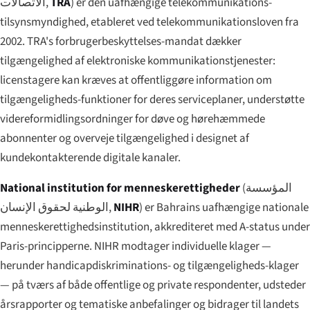
الاتصالات
,
TRA
) er den uafhængige telekommunikations-
tilsynsmyndighed, etableret ved telekommunikationsloven fra
2002. TRA's forbrugerbeskyttelses-mandat dækker
tilgængelighed af elektroniske kommunikationstjenester:
licenstagere kan kræves at offentliggøre information om
tilgængeligheds-funktioner for deres serviceplaner, understøtte
videreformidlingsordninger for døve og hørehæmmede
abonnenter og overveje tilgængelighed i designet af
kundekontakterende digitale kanaler.
National institution for menneskerettigheder
(
المؤسسة
الوطنية لحقوق الإنسان
,
NIHR
) er Bahrains uafhængige nationale
menneskerettighedsinstitution, akkrediteret med A-status under
Paris-principperne. NIHR modtager individuelle klager —
herunder handicapdiskriminations- og tilgængeligheds-klager
— på tværs af både offentlige og private respondenter, udsteder
årsrapporter og tematiske anbefalinger og bidrager til landets