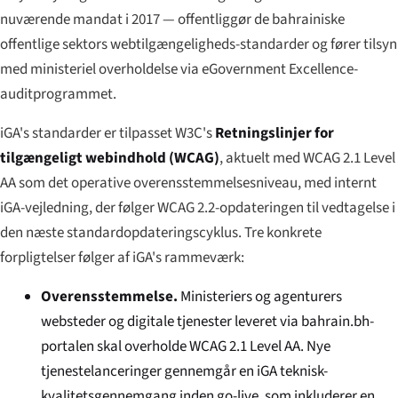
nuværende mandat i 2017 — offentliggør de bahrainiske
offentlige sektors webtilgængeligheds-standarder og fører tilsyn
med ministeriel overholdelse via eGovernment Excellence-
auditprogrammet.
iGA's standarder er tilpasset W3C's
Retningslinjer for
tilgængeligt webindhold (WCAG)
, aktuelt med WCAG 2.1 Level
AA som det operative overensstemmelsesniveau, med internt
iGA-vejledning, der følger WCAG 2.2-opdateringen til vedtagelse i
den næste standardopdateringscyklus. Tre konkrete
forpligtelser følger af iGA's rammeværk:
Overensstemmelse.
Ministeriers og agenturers
websteder og digitale tjenester leveret via bahrain.bh-
portalen skal overholde WCAG 2.1 Level AA. Nye
tjenestelanceringer gennemgår en iGA teknisk-
kvalitetsgennemgang inden go-live, som inkluderer en