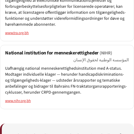
tilgængelighed af elektroniske kommunikationstjenester og
forbrugerbeskyttelsesforpligtelser for licenserede operatører; kan
kræve, at licenstagere offentliggør information om tilgængeligheds-
funktioner og understøtter videreformidlingsordninger for døve og
hørehæmmede abonnenter.
www.tra.org.bh
National institution for menneskerettigheder
(NIHR)
المؤسسة الوطنية لحقوق الإنسان
Uafhængig national menneskerettighedsinstitution med A-status.
Modtager individuelle klager — herunder handicapdiskriminations-
og tilgængeligheds-klager — udsteder årsrapporter og tematiske
anbefalinger og bidrager til Bahrains FN-traktatorgansrapporterings-
cyklusser, herunder CRPD-gennemgangen.
www.nihr.org.bh