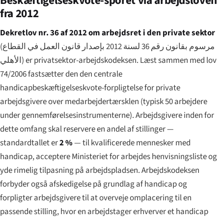
Beskæftigelseskvote-sporet via arbejdsloven
fra 2012
Dekretlov nr. 36 af 2012 om arbejdsret i den private sektor
(
مرسوم بقانون رقم 36 لسنة 2012 بإصدار قانون العمل في القطاع
الأهلي
) er privatsektor-arbejdskodeksen. Læst sammen med lov
74/2006 fastsætter den den centrale
handicapbeskæftigelseskvote-forpligtelse for private
arbejdsgivere over medarbejdertærsklen (typisk 50 arbejdere
under gennemførelsesinstrumenterne). Arbejdsgivere inden for
dette omfang skal reservere en andel af stillinger —
standardtallet er
2 %
— til kvalificerede mennesker med
handicap, acceptere Ministeriet for arbejdes henvisningsliste og
yde rimelig tilpasning på arbejdspladsen. Arbejdskodeksen
forbyder også afskedigelse på grundlag af handicap og
forpligter arbejdsgivere til at overveje omplacering til en
passende stilling, hvor en arbejdstager erhverver et handicap