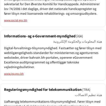
sekretariat for Den Øverste Komité for Handicappede. Administrerer
lov 74/2006 i det daglige, driver det nationale handicapregister og
fører tilsyn med licenserede rehabiliterings- og omsorgsudbydere.
www.social.gov.bh
Informations- og e-Government-myndighed
(iGA)
هيئة المعلومات والحكومة الإلكترونية
Digital-forvaltnings-tilsynsmyndighed. Fastsætter og fører tilsyn med
webtilgængeligheds-standarder for ministeriernes og agenturernes
websteder, driver bahrain.bh-portalen, opererer eGovernment
Excellence-auditprogrammet og offentliggør tekniske
vejledningsbulletiner.
www.iga.gov.bh
Reguleringsmyndighed for telekommunikation
(TRA)
هيئة تنظيم الاتصالات
Uafhængig telekommunikations-tilsynsmyndighed. Fører tilsyn med