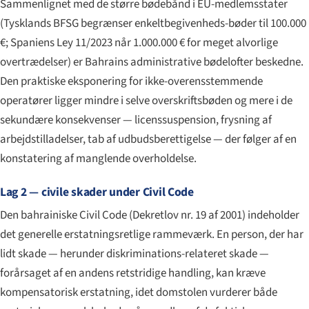
Sammenlignet med de større bødebånd i EU-medlemsstater
(Tysklands BFSG begrænser enkeltbegivenheds-bøder til 100.000
€; Spaniens Ley 11/2023 når 1.000.000 € for meget alvorlige
overtrædelser) er Bahrains administrative bødelofter beskedne.
Den praktiske eksponering for ikke-overensstemmende
operatører ligger mindre i selve overskriftsbøden og mere i de
sekundære konsekvenser — licenssuspension, frysning af
arbejdstilladelser, tab af udbudsberettigelse — der følger af en
konstatering af manglende overholdelse.
Lag 2 — civile skader under Civil Code
Den bahrainiske Civil Code (Dekretlov nr. 19 af 2001) indeholder
det generelle erstatningsretlige rammeværk. En person, der har
lidt skade — herunder diskriminations-relateret skade —
forårsaget af en andens retstridige handling, kan kræve
kompensatorisk erstatning, idet domstolen vurderer både