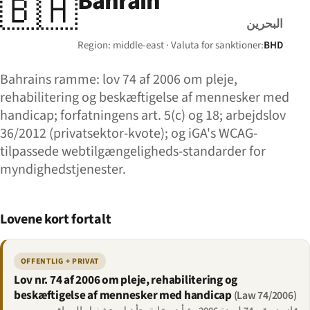
Bahrain
🇧🇭
البحرين
Region: middle-east · Valuta for sanktioner:
BHD
Bahrains ramme: lov 74 af 2006 om pleje,
rehabilitering og beskæftigelse af mennesker med
handicap; forfatningens art. 5(c) og 18; arbejdslov
36/2012 (privatsektor-kvote); og iGA's WCAG-
tilpassede webtilgængeligheds-standarder for
myndighedstjenester.
Lovene kort fortalt
OFFENTLIG + PRIVAT
Lov nr. 74 af 2006 om pleje, rehabilitering og
beskæftigelse af mennesker med handicap
(Law 74/2006)