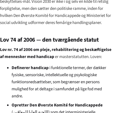
beskyttelses-mål. Vision 2030 er ikke i sig selv en kilde til retslig
forpligtelse, men den sætter den politiske ramme, inden for
hvilken Den Øverste Komité for Handicappede og Ministeriet for
social udvikling udformer deres femårige handlingsplaner.
Lov 74 af 2006 — den tværgående statut
Lov nr. 74 af 2006 om pleje, rehabilitering og beskæftigelse
af mennesker med handicap
er masterstatutten. Loven:
Definerer handicap
i funktionelle termer, der dækker
fysiske, sensoriske, intellektuelle og psykologiske
funktionsnedsættelser, som begrænser en persons
mulighed for at deltage i samfundet på lige fod med
andre.
Opretter Den Øverste Komité for Handicappede
(
اللجنة العليا للمعاقين
) som det interministerielle