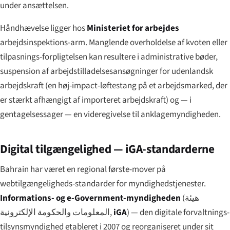
under ansættelsen.
Håndhævelse ligger hos
Ministeriet for arbejdes
arbejdsinspektions-arm. Manglende overholdelse af kvoten eller
tilpasnings-forpligtelsen kan resultere i administrative bøder,
suspension af arbejdstilladelsesansøgninger for udenlandsk
arbejdskraft (en høj-impact-løftestang på et arbejdsmarked, der
er stærkt afhængigt af importeret arbejdskraft) og — i
gentagelsessager — en videregivelse til anklagemyndigheden.
Digital tilgængelighed — iGA-standarderne
Bahrain har været en regional første-mover på
webtilgængeligheds-standarder for myndighedstjenester.
Informations- og e-Government-myndigheden
(
هيئة
المعلومات والحكومة الإلكترونية
,
iGA
) — den digitale forvaltnings-
tilsynsmyndighed etableret i 2007 og reorganiseret under sit