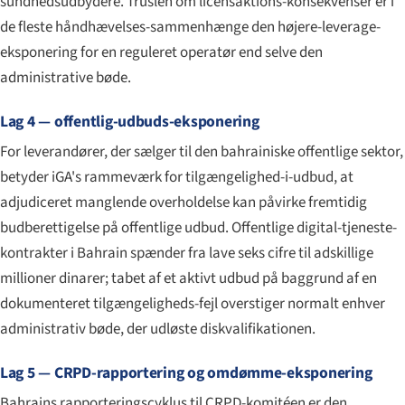
sundhedsudbydere. Truslen om licensaktions-konsekvenser er i
de fleste håndhævelses-sammenhænge den højere-leverage-
eksponering for en reguleret operatør end selve den
administrative bøde.
Lag 4 — offentlig-udbuds-eksponering
For leverandører, der sælger til den bahrainiske offentlige sektor,
betyder iGA's rammeværk for tilgængelighed-i-udbud, at
adjudiceret manglende overholdelse kan påvirke fremtidig
budberettigelse på offentlige udbud. Offentlige digital-tjeneste-
kontrakter i Bahrain spænder fra lave seks cifre til adskillige
millioner dinarer; tabet af et aktivt udbud på baggrund af en
dokumenteret tilgængeligheds-fejl overstiger normalt enhver
administrativ bøde, der udløste diskvalifikationen.
Lag 5 — CRPD-rapportering og omdømme-eksponering
Bahrains rapporteringscyklus til CRPD-komitéen er den