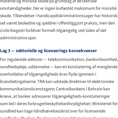
materiel og moralsk skade på grundlag af de faktiske
omstændigheder. Der er ingen lovfæstet maksimum for moralsk
skade. Tilkendelser i handicapdiskriminationssager har historisk
set været beskedne og sjældne i offentliggjort praksis, men den
civile klagesti forbliver formelt tilgængelig ved siden af det
administrative spor.
Lag 3 — sektorielle og licenserings-konsekvenser
For regulerede sektorer — telekommunikation, bankvirksomhed,
sundhedspleje, uddannelse — kan en konstatering af manglende
overholdelse af tilgængeligheds-krav flyde igennem i
licensbetingelserne. TRA kan udstede direktiver til elektroniske
kommunikationslicenstagere; Centralbankens i Bahrain kan
kræve, at banker adresserer tilgængeligheds-konstateringer
som led i deres forbrugerbeskyttelsesforpligtelser; Ministeriet for
sundhed kan tage håndhævelsesskrid over for licenserede