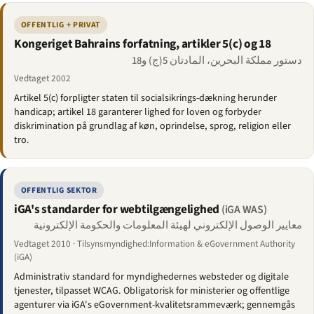
OFFENTLIG + PRIVAT
Kongeriget Bahrains forfatning, artikler 5(c) og 18
دستور مملكة البحرين، المادتان 5(ج) و18
Vedtaget 2002
Artikel 5(c) forpligter staten til socialsikrings-dækning herunder
handicap; artikel 18 garanterer lighed for loven og forbyder
diskrimination på grundlag af køn, oprindelse, sprog, religion eller
tro.
OFFENTLIG SEKTOR
iGA's standarder for webtilgængelighed
(iGA WAS)
معايير الوصول الإلكتروني لهيئة المعلومات والحكومة الإلكترونية
Vedtaget 2010 · Tilsynsmyndighed:Information & eGovernment Authority
(iGA)
Administrativ standard for myndighedernes websteder og digitale
tjenester, tilpasset WCAG. Obligatorisk for ministerier og offentlige
agenturer via iGA's eGovernment-kvalitetsrammeværk; gennemgås