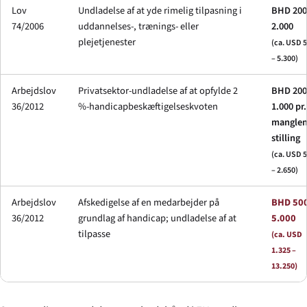
Lov
Undladelse af at yde rimelig tilpasning i
BHD 200
74/2006
uddannelses-, trænings- eller
2.000
plejetjenester
(ca. USD 
– 5.300)
Arbejdslov
Privatsektor-undladelse af at opfylde 2
BHD 200
36/2012
%-handicapbeskæftigelseskvoten
1.000 pr.
mangle
stilling
(ca. USD 
– 2.650)
Arbejdslov
Afskedigelse af en medarbejder på
BHD 500
36/2012
grundlag af handicap; undladelse af at
5.000
tilpasse
(ca. USD
1.325 –
13.250)