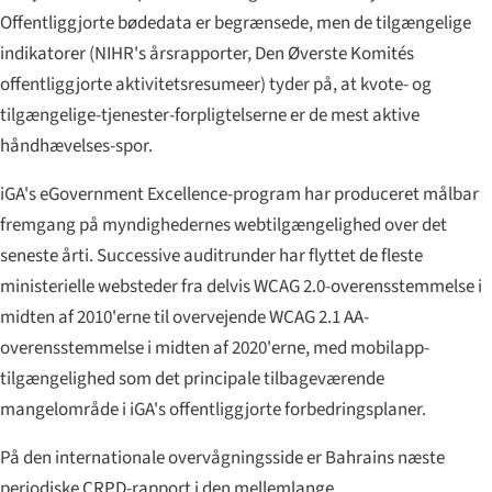
Offentliggjorte bødedata er begrænsede, men de tilgængelige
indikatorer (NIHR's årsrapporter, Den Øverste Komités
offentliggjorte aktivitetsresumeer) tyder på, at kvote- og
tilgængelige-tjenester-forpligtelserne er de mest aktive
håndhævelses-spor.
iGA's eGovernment Excellence-program har produceret målbar
fremgang på myndighedernes webtilgængelighed over det
seneste årti. Successive auditrunder har flyttet de fleste
ministerielle websteder fra delvis WCAG 2.0-overensstemmelse i
midten af 2010'erne til overvejende WCAG 2.1 AA-
overensstemmelse i midten af 2020'erne, med mobilapp-
tilgængelighed som det principale tilbageværende
mangelområde i iGA's offentliggjorte forbedringsplaner.
På den internationale overvågningsside er Bahrains næste
periodiske CRPD-rapport i den mellemlange