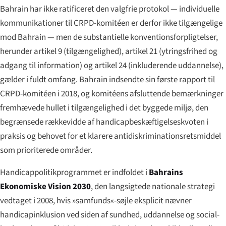
Bahrain har ikke ratificeret den valgfrie protokol — individuelle
kommunikationer til CRPD-komitéen er derfor ikke tilgængelige
mod Bahrain — men de substantielle konventionsforpligtelser,
herunder artikel 9 (tilgængelighed), artikel 21 (ytringsfrihed og
adgang til information) og artikel 24 (inkluderende uddannelse),
gælder i fuldt omfang. Bahrain indsendte sin første rapport til
CRPD-komitéen i 2018, og komitéens afsluttende bemærkninger
fremhævede hullet i tilgængelighed i det byggede miljø, den
begrænsede rækkevidde af handicapbeskæftigelseskvoten i
praksis og behovet for et klarere antidiskriminationsretsmiddel
som prioriterede områder.
Handicappolitikprogrammet er indfoldet i
Bahrains
Ekonomiske Vision 2030
, den langsigtede nationale strategi
vedtaget i 2008, hvis »samfunds«-søjle eksplicit nævner
handicapinklusion ved siden af sundhed, uddannelse og social-