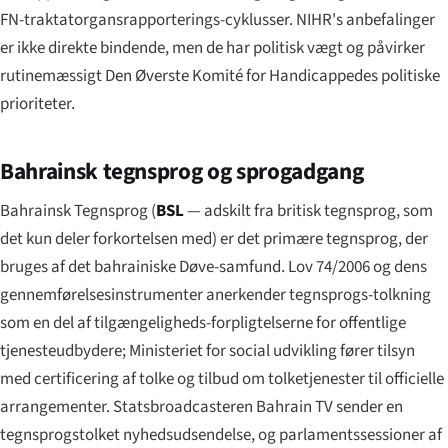
FN-traktatorgansrapporterings-cyklusser. NIHR's anbefalinger
er ikke direkte bindende, men de har politisk vægt og påvirker
rutinemæssigt Den Øverste Komité for Handicappedes politiske
prioriteter.
Bahrainsk tegnsprog og sprogadgang
Bahrainsk Tegnsprog (
BSL
— adskilt fra britisk tegnsprog, som
det kun deler forkortelsen med) er det primære tegnsprog, der
bruges af det bahrainiske Døve-samfund. Lov 74/2006 og dens
gennemførelsesinstrumenter anerkender tegnsprogs-tolkning
som en del af tilgængeligheds-forpligtelserne for offentlige
tjenesteudbydere; Ministeriet for social udvikling fører tilsyn
med certificering af tolke og tilbud om tolketjenester til officielle
arrangementer. Statsbroadcasteren Bahrain TV sender en
tegnsprogstolket nyhedsudsendelse, og parlamentssessioner af