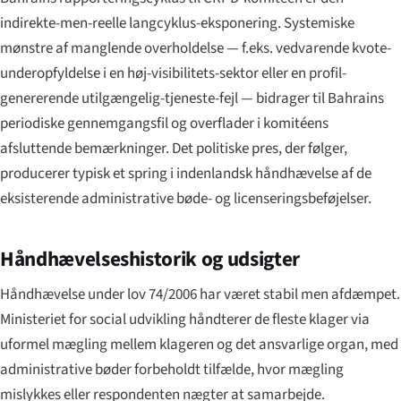
indirekte-men-reelle langcyklus-eksponering. Systemiske
mønstre af manglende overholdelse — f.eks. vedvarende kvote-
underopfyldelse i en høj-visibilitets-sektor eller en profil-
genererende utilgængelig-tjeneste-fejl — bidrager til Bahrains
periodiske gennemgangsfil og overflader i komitéens
afsluttende bemærkninger. Det politiske pres, der følger,
producerer typisk et spring i indenlandsk håndhævelse af de
eksisterende administrative bøde- og licenseringsbeføjelser.
Håndhævelseshistorik og udsigter
Håndhævelse under lov 74/2006 har været stabil men afdæmpet.
Ministeriet for social udvikling håndterer de fleste klager via
uformel mægling mellem klageren og det ansvarlige organ, med
administrative bøder forbeholdt tilfælde, hvor mægling
mislykkes eller respondenten nægter at samarbejde.