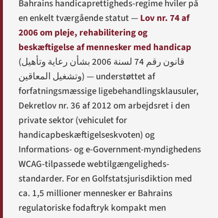
Bahrains handicaprettigheds-regime hviler på
en enkelt tværgående statut —
Lov nr. 74 af
2006 om pleje, rehabilitering og
beskæftigelse af mennesker med handicap
(
قانون رقم 74 لسنة 2006 بشأن رعاية وتأهيل
وتشغيل المعاقين
) — understøttet af
forfatningsmæssige ligebehandlingsklausuler,
Dekretlov nr. 36 af 2012 om arbejdsret i den
private sektor (vehiculet for
handicapbeskæftigelseskvoten) og
Informations- og e-Government-myndighedens
WCAG-tilpassede webtilgængeligheds-
standarder. For en Golfstatsjurisdiktion med
ca. 1,5 millioner mennesker er Bahrains
regulatoriske fodaftryk kompakt men