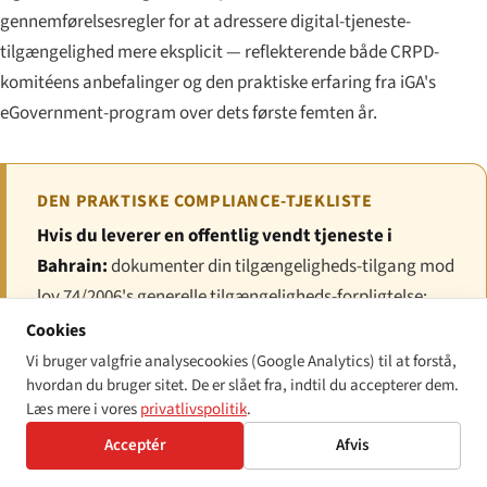
gennemførelsesregler for at adressere digital-tjeneste-
tilgængelighed mere eksplicit — reflekterende både CRPD-
komitéens anbefalinger og den praktiske erfaring fra iGA's
eGovernment-program over dets første femten år.
DEN PRAKTISKE COMPLIANCE-TJEKLISTE
Hvis du leverer en offentlig vendt tjeneste i
Bahrain:
dokumenter din tilgængeligheds-tilgang mod
lov 74/2006's generelle tilgængeligheds-forpligtelse;
træn frontlinjepersonale i anerkendelse af
Cookies
handicapkortet og rimelig tilpasning; udpeg et
Vi bruger valgfrie analysecookies (Google Analytics) til at forstå,
hvordan du bruger sitet. De er slået fra, indtil du accepterer dem.
kontaktpunkt for tilgængeligheds-klager.
Læs mere i vores
privatlivspolitik
.
Hvis du er ansat over medarbejdertærsklen i den
Acceptér
Afvis
private sektor:
gennemgå dit medarbejdertal mod 2