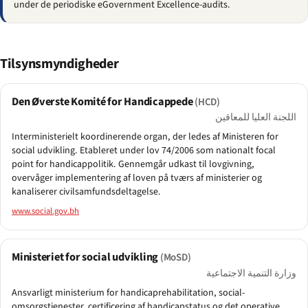
under de periodiske eGovernment Excellence-audits.
Tilsynsmyndigheder
Den Øverste Komité for Handicappede
(HCD)
اللجنة العليا للمعاقين
Interministerielt koordinerende organ, der ledes af Ministeren for
social udvikling. Etableret under lov 74/2006 som nationalt focal
point for handicappolitik. Gennemgår udkast til lovgivning,
overvåger implementering af loven på tværs af ministerier og
kanaliserer civilsamfundsdeltagelse.
www.social.gov.bh
Ministeriet for social udvikling
(MoSD)
وزارة التنمية الاجتماعية
Ansvarligt ministerium for handicaprehabilitation, social-
omsorgstjenester, certificering af handicapstatus og det operative