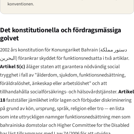
konventionen.
Det konstitutionella och fördragsmässiga
golvet
2002 års konstitution för Konungariket Bahrain (
دستور مملكة
البحرين
) förankrar skyddet för funktionsnedsatta i två artiklar.
Artikel 5(c)
åläger staten att garantera nödvändig social
trygghet i fall av "ålderdom, sjukdom, funktionsnedsättning,
föräldralöshet, änkeskap eller arbetslöshet" och att
tillhandahålla socialförsäkrings- och hälsovårdstjänster.
Artikel
18
fastställer jämlikhet inför lagen och förbjuder diskriminering
på grund av kön, ursprung, språk, religion eller tro — en lista
som inte uttryckligen namnger funktionsnedsättning men som
bahrainiska domstolar och Higher Committee for the Disabled
har läst tillsammans med Law 74/2006 för att utvidga