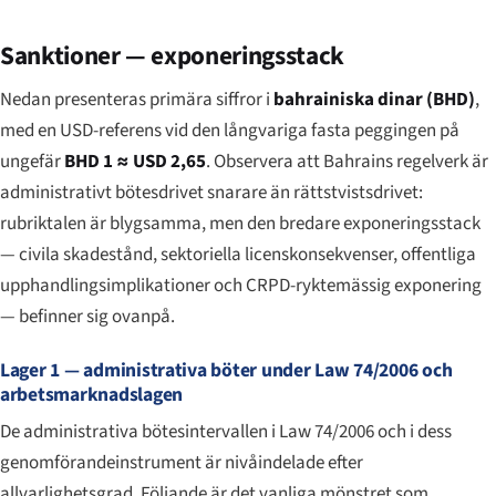
Sanktioner — exponeringsstack
Nedan presenteras primära siffror i
bahrainiska dinar (BHD)
,
med en USD-referens vid den långvariga fasta peggingen på
ungefär
BHD 1 ≈ USD 2,65
. Observera att Bahrains regelverk är
administrativt bötesdrivet snarare än rättstvistsdrivet:
rubriktalen är blygsamma, men den bredare exponeringsstack
— civila skadestånd, sektoriella licenskonsekvenser, offentliga
upphandlingsimplikationer och CRPD-ryktemässig exponering
— befinner sig ovanpå.
Lager 1 — administrativa böter under Law 74/2006 och
arbetsmarknadslagen
De administrativa bötesintervallen i Law 74/2006 och i dess
genomförandeinstrument är nivåindelade efter
allvarlighetsgrad. Följande är det vanliga mönstret som