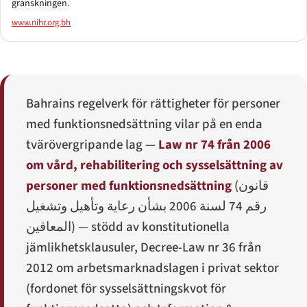
granskningen.
www.nihr.org.bh
Bahrains regelverk för rättigheter för personer
med funktionsnedsättning vilar på en enda
tvärövergripande lag —
Law nr 74 från 2006
om vård, rehabilitering och sysselsättning av
personer med funktionsnedsättning
(
قانون
رقم 74 لسنة 2006 بشأن رعاية وتأهيل وتشغيل
المعاقين
) — stödd av konstitutionella
jämlikhetsklausuler, Decree-Law nr 36 från
2012 om arbetsmarknadslagen i privat sektor
(fordonet för sysselsättningskvot för