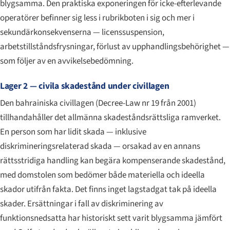
blygsamma. Den praktiska exponeringen för icke-efterlevande
operatörer befinner sig less i rubrikboten i sig och mer i
sekundärkonsekvenserna — licenssuspension,
arbets­tillståndsfrysningar, förlust av upphandlingsbehörighet —
som följer av en avvikelsebedömning.
Lager 2 — civila skadestånd under civillagen
Den bahrainiska civillagen (Decree-Law nr 19 från 2001)
tillhandahåller det allmänna skadeståndsrättsliga ramverket.
En person som har lidit skada — inklusive
diskrimineringsrelaterad skada — orsakad av en annans
rättsstridiga handling kan begära kompenserande skadestånd,
med domstolen som bedömer både materiella och ideella
skador utifrån fakta. Det finns inget lagstadgat tak på ideella
skader. Ersättningar i fall av diskriminering av
funktionsnedsatta har historiskt sett varit blygsamma jämfört