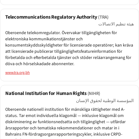
Telecommunications Regulatory Authority
(TRA)
هيئة تنظيم الاتصالات
Oberoende telekomregulator. Övervakar tillgängligheten för
elektroniska kommunikationstjänster och
konsumentskyddsskyldigheter för licensierade operatörer; kan kräva
att licensierade publicerar tillgänglighetsfeatureinformation för
förbetalda och efterbetalda tjänster och stöder reläarrangemang för
döva och hörselskadade abonnenter.
www.tra.org.bh
National Institution for Human Rights
(NIHR)
المؤسسة الوطنية لحقوق الإنسان
Oberoende nationell institution för mänskliga rättigheter med A-
status. Tar emot individuella klagomål — inklusive klagomål om
diskriminering av funktionsnedsatta och tillgänglighet — utfärdar
årsrapporter och tematiska rekommendationer och matar in i
Bahrains FN-fördragsorgan­rapporteringscykler, inklusive CRPD-