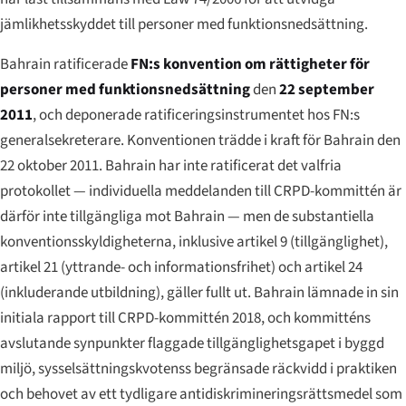
jämlikhetsskyddet till personer med funktionsnedsättning.
Bahrain ratificerade
FN:s konvention om rättigheter för
personer med funktionsnedsättning
den
22 september
2011
, och deponerade ratificeringsinstrumentet hos FN:s
generalsekreterare. Konventionen trädde i kraft för Bahrain den
22 oktober 2011. Bahrain har inte ratificerat det valfria
protokollet — individuella meddelanden till CRPD-kommittén är
därför inte tillgängliga mot Bahrain — men de substantiella
konventionsskyldigheter­na, inklusive artikel 9 (tillgänglighet),
artikel 21 (yttrande- och informationsfrihet) och artikel 24
(inkluderande utbildning), gäller fullt ut. Bahrain lämnade in sin
initiala rapport till CRPD-kommittén 2018, och kommitténs
avslutande synpunkter flaggade tillgänglighetsgapet i byggd
miljö, sysselsättningskvotenss begränsade räckvidd i praktiken
och behovet av ett tydligare antidiskrimineringsrättsmedel som