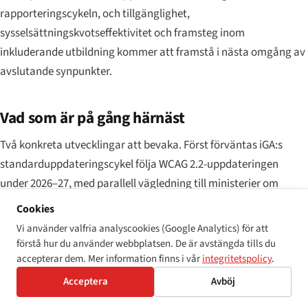
rapporteringscykeln, och tillgänglighet,
sysselsättningskvotseffektivitet och framsteg inom
inkluderande utbildning kommer att framstå i nästa omgång av
avslutande synpunkter.
Vad som är på gång härnäst
Två konkreta utvecklingar att bevaka. Först förväntas iGA:s
standarduppdateringscykel följa WCAG 2.2-uppdateringen
under 2026–27, med parallell vägledning till ministerier om
bedömnings- och åtgärdstidslinjer för de nya
Cookies
framgångskriterierna. Vidare har Higher Committee for the
Vi använder valfria analyscookies (Google Analytics) för att
Disabled signalerat en avsikt att uppdatera Law 74/2006:s
förstå hur du använder webbplatsen. De är avstängda tills du
accepterar dem. Mer information finns i vår
integritetspolicy
.
genomförandeförordningar för att adressera digital
tillgänglighet mer explicit — vilket återspeglar både CRPD-
Acceptera
Avböj
kommitténs rekommendationer och den praktiska erfarenheten