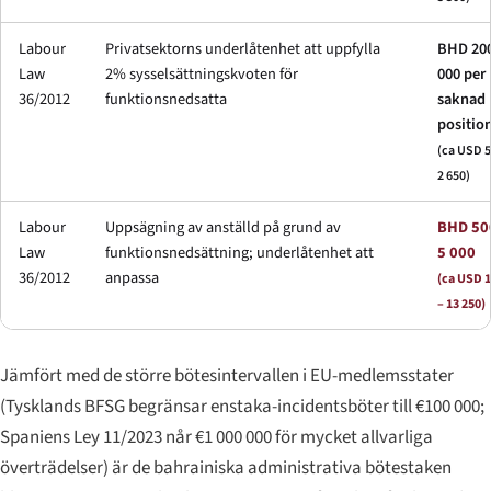
Labour
Privatsektorns underlåtenhet att uppfylla
BHD 200
Law
2% sysselsättningskvoten för
000 per
36/2012
funktionsnedsatta
saknad
positio
(ca USD 5
2 650)
Labour
Uppsägning av anställd på grund av
BHD 50
Law
funktionsnedsättning; underlåtenhet att
5 000
36/2012
anpassa
(ca USD 1
– 13 250)
Jämfört med de större bötesintervallen i EU-medlemsstater
(Tysklands BFSG begränsar enstaka-incidents­böter till €100 000;
Spaniens Ley 11/2023 når €1 000 000 för mycket allvarliga
överträdelser) är de bahrainiska administrativa bötestaken