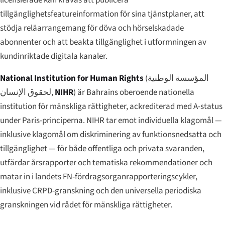
tillgänglighetsfeatureinformation för sina tjänstplaner, att
stödja reläarrangemang för döva och hörselskadade
abonnenter och att beakta tillgänglighet i utformningen av
kundinriktade digitala kanaler.
National Institution for Human Rights
(
المؤسسة الوطنية
لحقوق الإنسان
,
NIHR
) är Bahrains oberoende nationella
institution för mänskliga rättigheter, ackrediterad med A-status
under Paris-principerna. NIHR tar emot individuella klagomål —
inklusive klagomål om diskriminering av funktionsnedsatta och
tillgänglighet — för både offentliga och privata svaranden,
utfärdar årsrapporter och tematiska rekommendationer och
matar in i landets FN-fördragsorgan­rapporteringscykler,
inklusive CRPD-granskning och den universella periodiska
granskningen vid rådet för mänskliga rättigheter.