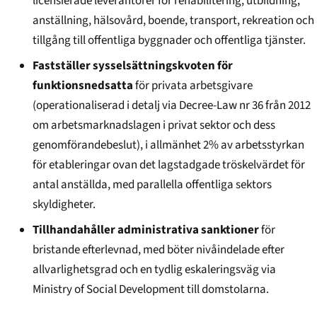
licensierade leverantörer för rehabilitering, utbildning,
anställning, hälsovård, boende, transport, rekreation och
tillgång till offentliga byggnader och offentliga tjänster.
Fastställer sysselsättningskvoten för
funktionsnedsatta
för privata arbetsgivare
(operationaliserad i detalj via Decree-Law nr 36 från 2012
om arbetsmarknadslagen i privat sektor och dess
genomförandebeslut), i allmänhet 2% av arbetsstyrkan
för etableringar ovan det lagstadgade tröskelvärdet för
antal anställda, med parallella offentliga sektors
skyldigheter.
Tillhandahåller administrativa sanktioner
för
bristande efterlevnad, med böter nivåindelade efter
allvarlighetsgrad och en tydlig eskaleringsväg via
Ministry of Social Development till domstolarna.