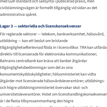
med Gulf-standard och sällsynta i publicerad praxis, men
civilstämningsvägen är formellt tillgänglig vid sidan av det
administrativa spåret.
Lager 3 — sektoriella och licenskonsekvenser
För reglerade sektorer — telekom, bankverksamhet, hälsovård,
utbildning — kan ett beslut om bristande
tillgänglighetsefterlevnad flöda in i licensvillkor. TRA kan utfärda
direktiv till licensierade för elektroniska kommunikationer;
Bahrains centralbank kan kräva att banker åtgärdar
tillgänglighetsbedömningar som del av sina
konsumentskyddsskyldigheter; hälsoministeriet kan vidta
åtgärder mot licensierade hälso­vårds­leverantörer; utbildnings-
och högre utbildningsministeriet övervakar skol- och
universitetsleverantörer. Hotet om licenshandlingskonsekvenser
är i de flesta tillsynssammanhang den högre