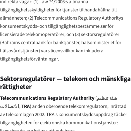
indirekta vägar: (1) Law 74/2006:s allmänna
tillgänglighetsskyldigheter för tjänster tillhandahållna till
allmänheten; (2) Telecommunications Regulatory Authoritys
konsumentskydds- och tillgänglighetsbestämmelser för
licensierade telekomoperatörer; och (3) sektorsregulatörer
(Bahrains centralbank för banktjänster, hälsoministeriet för
hälsovårdstjänster) vars licensvillkor kan inkludera
tillgänglighetsförväntningar.
Sektorsregulatörer — telekom och mänskliga
rättigheter
Telecommunications Regulatory Authority
(
هيئة تنظيم
الاتصالات
,
TRA
) är den oberoende telekomregulatorn, inrättad
av telekomlagen 2002. TRA:s konsumentskyddsuppdrag täcker
tillgängligheten för elektroniska kommunikationstjänster:
licensierade kan krävas att publicera