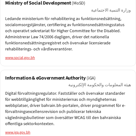
Ministry of Social Development
(MoSD)
وزارة التنمية الاجتماعية
Ledande ministerium för rehabilitering av funktionsnedsättning,
socialomsorgstjänster, certifiering av funktionsnedsättningsstatus
och operativt sekretariat för Higher Committee for the Disabled.
Administrerar Law 74/2006 dagligen, driver det nationella
funktionsnedsättningsregistret och övervakar licensierade
rehabiliterings- och vård­leverantörer.
www.social.gov.bh
Information & eGovernment Authority
(iGA)
هيئة المعلومات والحكومة الإلكترونية
Digital förvaltningsregulator. Fastställer och övervakar standarder
för webbtillgänglighet för ministeriernas och myndigheternas
webbplatser, driver bahrain.bh-portalen, driver programmet för e-
förvaltningsexcellensrevision och publicerar tekniska
vägledningsbulletiner som översätter WCAG till den bahrainiska
offentliga sektorkontexten.
www.iga.gov.bh