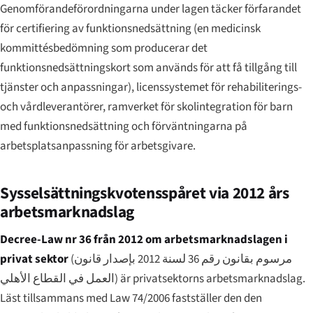
Genomförandeförordningarna under lagen täcker förfarandet
för certifiering av funktionsnedsättning (en medicinsk
kommittésbedömning som producerar det
funktionsnedsättningskort som används för att få tillgång till
tjänster och anpassningar), licenssystemet för rehabiliterings-
och vård­leverantörer, ramverket för skolintegration för barn
med funktionsnedsättning och förväntningarna på
arbetsplatsanpassning för arbetsgivare.
Sysselsättningskvotensspåret via 2012 års
arbetsmarknadslag
Decree-Law nr 36 från 2012 om arbetsmarknadslagen i
privat sektor
(
مرسوم بقانون رقم 36 لسنة 2012 بإصدار قانون
العمل في القطاع الأهلي
) är privatsektorns arbetsmarknadslag.
Läst tillsammans med Law 74/2006 fastställer den den