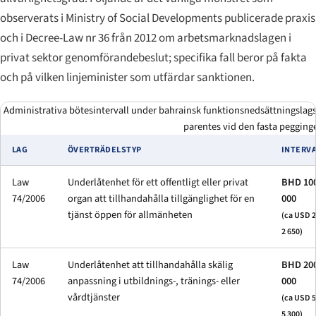
observerats i Ministry of Social Developments publicerade praxis
och i Decree-Law nr 36 från 2012 om arbetsmarknadslagen i
privat sektor genomförandebeslut; specifika fall beror på fakta
och på vilken linjeminister som utfärdar sanktionen.
Administrativa bötesintervall under bahrainsk funktionsnedsättningslagsti
parentes vid den fasta pegging
LAG
ÖVERTRÄDELSTYP
INTERV
Law
Underlåtenhet för ett offentligt eller privat
BHD 100
74/2006
organ att tillhandahålla tillgänglighet för en
000
tjänst öppen för allmänheten
(ca USD 2
2 650)
Law
Underlåtenhet att tillhandahålla skälig
BHD 200
74/2006
anpassning i utbildnings-, tränings- eller
000
vård­tjänster
(ca USD 5
5 300)