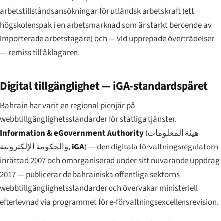
arbets­tillståndsansökningar för utländsk arbetskraft (ett
högskolenspak i en arbetsmarknad som är starkt beroende av
importerade arbetstagare) och — vid upprepade överträdelser
— remiss till åklagaren.
Digital tillgänglighet — iGA-standardspåret
Bahrain har varit en regional pionjär på
webbtillgänglighetsstandarder för statliga tjänster.
Information & eGovernment Authority
(
هيئة المعلومات
والحكومة الإلكترونية
,
iGA
) — den digitala förvaltningsregulatorn
inrättad 2007 och omorganiserad under sitt nuvarande uppdrag
2017 — publicerar de bahrainiska offentliga sektorns
webbtillgänglighetsstandarder och övervakar ministeriell
efterlevnad via programmet för e-förvaltningsexcellensrevision.