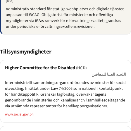
(iGA)
Administrativ standard för statliga webbplatser och digitala tjänster,
anpassad till WCAG. Obligatorisk för ministerier och offentliga
myndigheter via iGA:s ramverk för e-förvaltningskvalitet; granskas
under periodiska e-förvaltningsexcellensrevisioner.
Tillsynsmyndigheter
Higher Committee for the Disabled
(HCD)
اللجنة العليا للمعاقين
Interministriellt samordningsorgan ordförandes av minister för social
utveckling. Inrättat under Law 74/2006 som nationell kontaktpunkt
för handikappolitik. Granskar lagförslag, övervakar lagens
genomförande i ministerier och kanaliserar civilsamhällesdeltagande
via utnämnda representanter för handikapporganisationer.
www.social.gov.bh