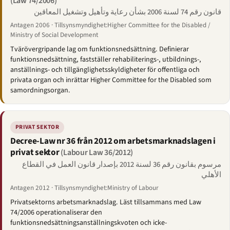
(Law 74/2006)
قانون رقم 74 لسنة 2006 بشأن رعاية وتأهيل وتشغيل المعاقين
Antagen 2006 · Tillsynsmyndighet:Higher Committee for the Disabled /
Ministry of Social Development
Tvärövergripande lag om funktionsnedsättning. Definierar
funktionsnedsättning, fastställer rehabiliterings-, utbildnings-,
anställnings- och tillgänglighetsskyldigheter för offentliga och
privata organ och inrättar Higher Committee for the Disabled som
samordningsorgan.
PRIVAT SEKTOR
Decree-Law nr 36 från 2012 om arbetsmarknadslagen i
privat sektor
(Labour Law 36/2012)
مرسوم بقانون رقم 36 لسنة 2012 بإصدار قانون العمل في القطاع
الأهلي
Antagen 2012 · Tillsynsmyndighet:Ministry of Labour
Privatsektorns arbetsmarknadslag. Läst tillsammans med Law
74/2006 operationaliserar den
funktionsnedsättningsanställningskvoten och icke-