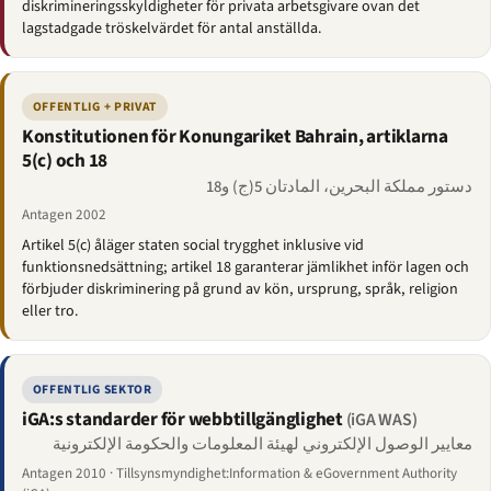
diskrimineringsskyldigheter för privata arbetsgivare ovan det
lagstadgade tröskelvärdet för antal anställda.
OFFENTLIG + PRIVAT
Konstitutionen för Konungariket Bahrain, artiklarna
5(c) och 18
دستور مملكة البحرين، المادتان 5(ج) و18
Antagen 2002
Artikel 5(c) åläger staten social trygghet inklusive vid
funktionsnedsättning; artikel 18 garanterar jämlikhet inför lagen och
förbjuder diskriminering på grund av kön, ursprung, språk, religion
eller tro.
OFFENTLIG SEKTOR
iGA:s standarder för webbtillgänglighet
(iGA WAS)
معايير الوصول الإلكتروني لهيئة المعلومات والحكومة الإلكترونية
Antagen 2010 · Tillsynsmyndighet:Information & eGovernment Authority