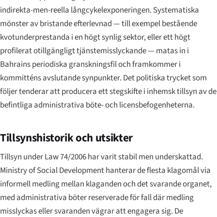
indirekta-men-reella långcykelexponeringen. Systematiska
mönster av bristande efterlevnad — till exempel bestående
kvotunderprestanda i en högt synlig sektor, eller ett högt
profilerat otillgängligt tjänste­misslyckande — matas in i
Bahrains periodiska granskningsfil och framkommer i
kommitténs avslutande synpunkter. Det politiska trycket som
följer tenderar att producera ett stegskifte i inhemsk tillsyn av de
befintliga administrativa böte- och licensbefogenheterna.
Tillsynshistorik och utsikter
Tillsyn under Law 74/2006 har varit stabil men underskattad.
Ministry of Social Development hanterar de flesta klagomål via
informell medling mellan klaganden och det svarande organet,
med administrativa böter reserverade för fall där medling
misslyckas eller svaranden vägrar att engagera sig. De