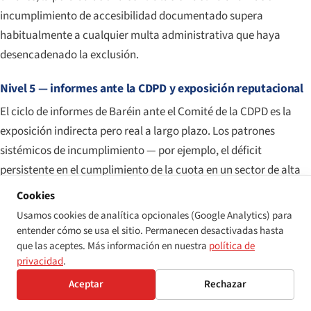
incumplimiento de accesibilidad documentado supera
habitualmente a cualquier multa administrativa que haya
desencadenado la exclusión.
Nivel 5 — informes ante la CDPD y exposición reputacional
El ciclo de informes de Baréin ante el Comité de la CDPD es la
exposición indirecta pero real a largo plazo. Los patrones
sistémicos de incumplimiento — por ejemplo, el déficit
persistente en el cumplimiento de la cuota en un sector de alta
visibilidad, o un incumplimiento de accesibilidad de gran
Cookies
repercusión — se incorporan al expediente de revisión periódica
Usamos cookies de analítica opcionales (Google Analytics) para
de Baréin y afloran en las Observaciones finales del Comité. La
entender cómo se usa el sitio. Permanecen desactivadas hasta
que las aceptes. Más información en nuestra
política de
presión política que se genera a continuación suele producir un
privacidad
.
cambio sustancial en el rigor con que el regulador doméstico
Aceptar
Rechazar
utiliza sus facultades administrativas de imposición de multas y
de autorización ya existentes.