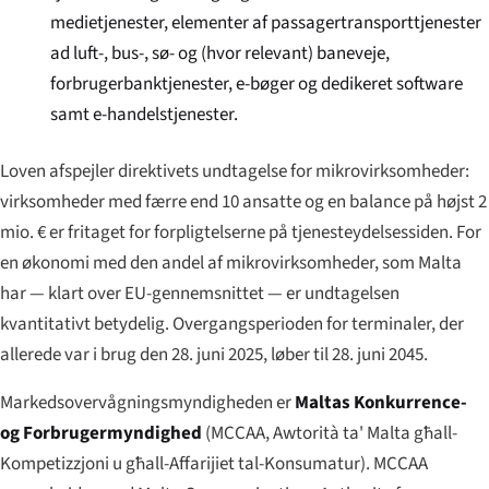
medietjenester, elementer af passagertransporttjenester
ad luft-, bus-, sø- og (hvor relevant) baneveje,
forbrugerbanktjenester, e-bøger og dedikeret software
samt e-handelstjenester.
Loven afspejler direktivets undtagelse for mikrovirksomheder:
virksomheder med færre end 10 ansatte og en balance på højst 2
mio. € er fritaget for forpligtelserne på tjenesteydelsessiden. For
en økonomi med den andel af mikrovirksomheder, som Malta
har — klart over EU-gennemsnittet — er undtagelsen
kvantitativt betydelig. Overgangsperioden for terminaler, der
allerede var i brug den 28. juni 2025, løber til 28. juni 2045.
Markedsovervågningsmyndigheden er
Maltas Konkurrence-
og Forbrugermyndighed
(MCCAA,
Awtorità ta' Malta għall-
Kompetizzjoni u għall-Affarijiet tal-Konsumatur
). MCCAA