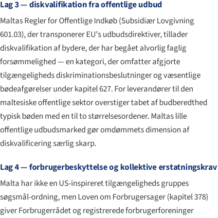
Lag 3 — diskvalifikation fra offentlige udbud
Maltas Regler for Offentlige Indkøb (Subsidiær Lovgivning
601.03), der transponerer EU's udbudsdirektiver, tillader
diskvalifikation af bydere, der har begået alvorlig faglig
forsømmelighed — en kategori, der omfatter afgjorte
tilgængeligheds diskriminationsbeslutninger og væsentlige
bødeafgørelser under kapitel 627. For leverandører til den
maltesiske offentlige sektor overstiger tabet af budberedthed
typisk bøden med en til to størrelsesordener. Maltas lille
offentlige udbudsmarked gør omdømmets dimension af
diskvalificering særlig skarp.
Lag 4 — forbrugerbeskyttelse og kollektive erstatningskrav
Malta har ikke en US-inspireret tilgængeligheds gruppes
søgsmål-ordning, men Loven om Forbrugersager (kapitel 378)
giver Forbrugerrådet og registrerede forbrugerforeninger