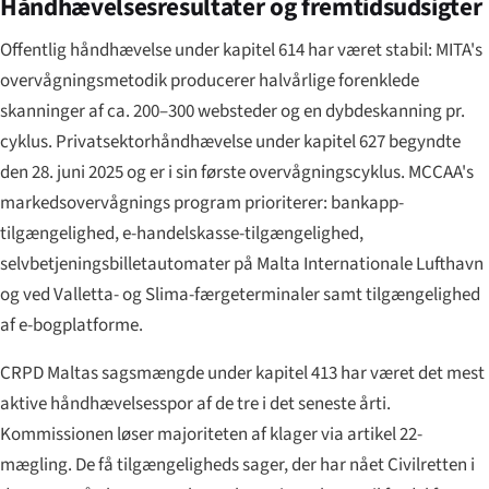
Håndhævelsesresultater og fremtidsudsigter
Offentlig håndhævelse under kapitel 614 har været stabil: MITA's
overvågningsmetodik producerer halvårlige forenklede
skanninger af ca. 200–300 websteder og en dybdeskanning pr.
cyklus. Privatsektorhåndhævelse under kapitel 627 begyndte
den 28. juni 2025 og er i sin første overvågningscyklus. MCCAA's
markedsovervågnings program prioriterer: bankapp-
tilgængelighed, e-handelskasse-tilgængelighed,
selvbetjeningsbilletautomater på Malta Internationale Lufthavn
og ved Valletta- og Slima-færgeterminaler samt tilgængelighed
af e-bogplatforme.
CRPD Maltas sagsmængde under kapitel 413 har været det mest
aktive håndhævelsesspor af de tre i det seneste årti.
Kommissionen løser majoriteten af klager via artikel 22-
mægling. De få tilgængeligheds sager, der har nået Civilretten i