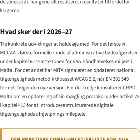
de seneste år, har generelt resulteret i resultater til fordel for
klagerne.
Hvad sker der i 2026–27
Tre konkrete udviklinger at holde øje med. For det første vil
MCCAA's første formelle runde af administrative bødeafgørelser
under kapitel 627 sætte tonen for EAA-håndhævelses miljøet i
Malta. For det andet har MITA signaleret en opdateret national
tilgængeligheds metodik tilpasset WCAG 2.2, når EN 301 549
formelt følger den nye version. For det tredje konsulterer CRPD
Malta om en opdatering af sin mægling protokol under artikel 22
i kapitel 413 for at introducere strukturerede digitale
tilgængeligheds afhjælpnings milepæle.
DEN PRAKTISKE COMPLIANCETJEKLISTE FOR 2026