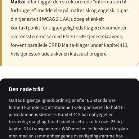
Malta:
offentliggør den strukturerede "information til
forbrugere"-meddelelse på maltesisk og engelsk; tilpas
din tjeneste til WCAG 2.1 AA; udpeg et enkelt
kontaktpunkt for tilgængeligheds klager; dokumentér
overensstemmelse med EN 301 549-tjenestekravene;
forvent parallelle CRPD Malta-klager under kapitel 413,
hvis tjenesten udelukker en klasse af brugere.
Den røde tråd
Maltas tilgængeligheds ordning er efter EU-standarder
formelt komplet og institutionelt velorganiseret i forhold til
jurisdiktionens størrelse. Kapitel 413 har opbygget en
troværdig mægling-ledet håndhævelses kultur over 25 år;
kapitel 614 transponerede WAD med en let forsinket tidsplan
men med en sammenhængende overvågningsramme hos