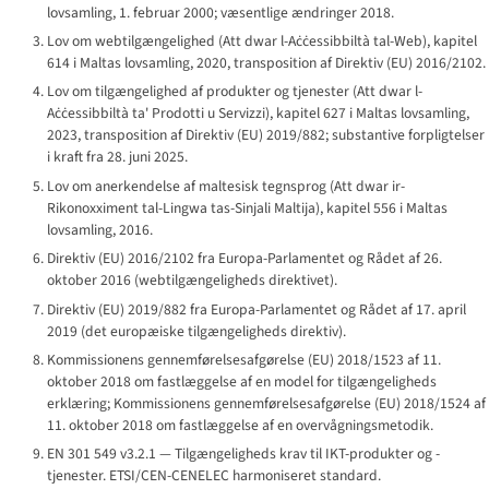
lovsamling, 1. februar 2000; væsentlige ændringer 2018.
Lov om webtilgængelighed (
Att dwar l-Aċċessibbiltà tal-Web
), kapitel
614 i Maltas lovsamling, 2020, transposition af Direktiv (EU) 2016/2102.
Lov om tilgængelighed af produkter og tjenester (
Att dwar l-
Aċċessibbiltà ta' Prodotti u Servizzi
), kapitel 627 i Maltas lovsamling,
2023, transposition af Direktiv (EU) 2019/882; substantive forpligtelser
i kraft fra 28. juni 2025.
Lov om anerkendelse af maltesisk tegnsprog (
Att dwar ir-
Rikonoxximent tal-Lingwa tas-Sinjali Maltija
), kapitel 556 i Maltas
lovsamling, 2016.
Direktiv (EU) 2016/2102 fra Europa-Parlamentet og Rådet af 26.
oktober 2016 (webtilgængeligheds direktivet).
Direktiv (EU) 2019/882 fra Europa-Parlamentet og Rådet af 17. april
2019 (det europæiske tilgængeligheds direktiv).
Kommissionens gennemførelsesafgørelse (EU) 2018/1523 af 11.
oktober 2018 om fastlæggelse af en model for tilgængeligheds
erklæring; Kommissionens gennemførelsesafgørelse (EU) 2018/1524 af
11. oktober 2018 om fastlæggelse af en overvågningsmetodik.
EN 301 549 v3.2.1 — Tilgængeligheds krav til IKT-produkter og -
tjenester. ETSI/CEN-CENELEC harmoniseret standard.