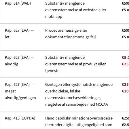
Kap. 614 (WAD)
Substantiv manglende
€50
overensstemmelse af websted eller
€5.
mobilapp
Kap. 627 (EAA) —
Proceduremæssige eller
€50
let
dokumentationsmæssige fejl
€5.
Kap. 627 (EAA) —
Substantiv manglende
€5.
alvorlig
overensstemmelse af produkt eller
€25
tjeneste
Kap. 627 (EAA) —
Gentagen eller systematisk manglende
€25
meget
overholdelse, falske
€10
alvorlig/gentagen
overensstemmelseserklæringer,
nægtelse af samarbejde med MCCAA
Kap. 413 (EOPDA)
Handicapdiskriminationsovertrædelse
€25
(herunder digital utilgængelighed som
€2.