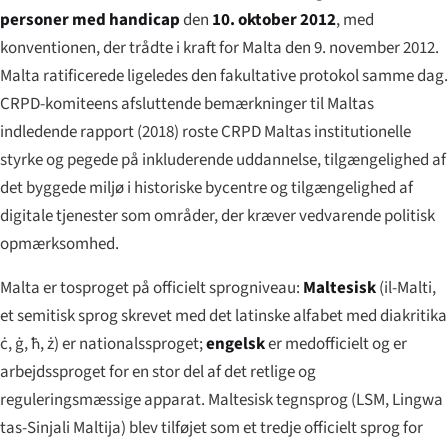
personer med handicap
den
10. oktober 2012
, med
konventionen, der trådte i kraft for Malta den 9. november 2012.
Malta ratificerede ligeledes den fakultative protokol samme dag.
CRPD-komiteens afsluttende bemærkninger til Maltas
indledende rapport (2018) roste CRPD Maltas institutionelle
styrke og pegede på inkluderende uddannelse, tilgængelighed af
det byggede miljø i historiske bycentre og tilgængelighed af
digitale tjenester som områder, der kræver vedvarende politisk
opmærksomhed.
Malta er tosproget på officielt sprogniveau:
Maltesisk
(
il-Malti
,
et semitisk sprog skrevet med det latinske alfabet med diakritika
ċ, ġ, ħ, ż) er nationalssproget;
engelsk
er medofficielt og er
arbejdssproget for en stor del af det retlige og
reguleringsmæssige apparat. Maltesisk tegnsprog (LSM,
Lingwa
tas-Sinjali Maltija
) blev tilføjet som et tredje officielt sprog for