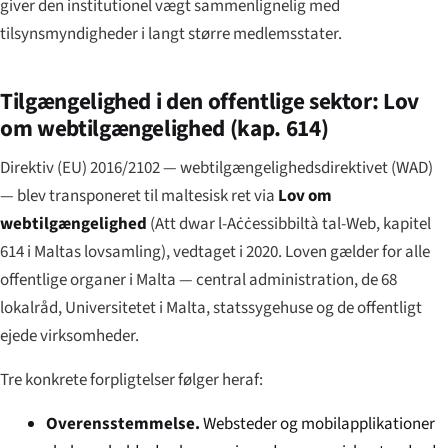
giver den institutionel vægt sammenlignelig med
tilsynsmyndigheder i langt større medlemsstater.
Tilgængelighed i den offentlige sektor: Lov
om webtilgængelighed (kap. 614)
Direktiv (EU) 2016/2102 — webtilgængelighedsdirektivet (WAD)
— blev transponeret til maltesisk ret via
Lov om
webtilgængelighed
(
Att dwar l-Aċċessibbiltà tal-Web
, kapitel
614 i Maltas lovsamling), vedtaget i 2020. Loven gælder for alle
offentlige organer i Malta — central administration, de 68
lokalråd, Universitetet i Malta, statssygehuse og de offentligt
ejede virksomheder.
Tre konkrete forpligtelser følger heraf:
Overensstemmelse.
Websteder og mobilapplikationer