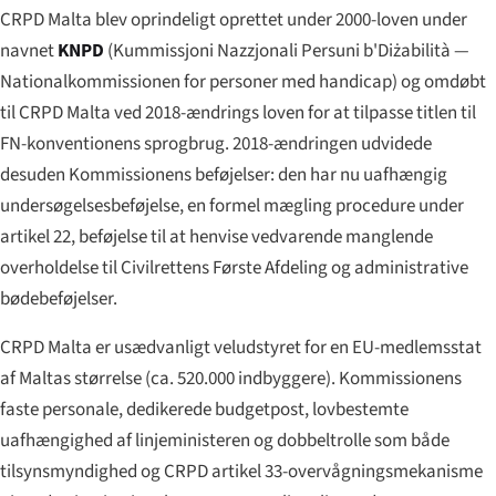
CRPD Malta blev oprindeligt oprettet under 2000-loven under
navnet
KNPD
(
Kummissjoni Nazzjonali Persuni b'Diżabilità
—
Nationalkommissionen for personer med handicap) og omdøbt
til CRPD Malta ved 2018-ændrings loven for at tilpasse titlen til
FN-konventionens sprogbrug. 2018-ændringen udvidede
desuden Kommissionens beføjelser: den har nu uafhængig
undersøgelsesbeføjelse, en formel mægling procedure under
artikel 22, beføjelse til at henvise vedvarende manglende
overholdelse til Civilrettens Første Afdeling og administrative
bødebeføjelser.
CRPD Malta er usædvanligt veludstyret for en EU-medlemsstat
af Maltas størrelse (ca. 520.000 indbyggere). Kommissionens
faste personale, dedikerede budgetpost, lovbestemte
uafhængighed af linjeministeren og dobbeltrolle som både
tilsynsmyndighed og CRPD artikel 33-overvågningsmekanisme