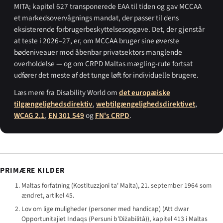
MITA; kapitel 627 transponerede EAA til tiden og gav MCCAA
et markedsovervågnings mandat, der passer til dens
eksisterende forbrugerbeskyttelsesopgave. Det, der gjenstår
at teste i 2026–27, er, om MCCAA bruger sine øverste
bødeniveauer mod åbenbar privatsektors manglende
overholdelse — og om CRPD Maltas mægling-rute fortsat
udfører det meste af det tunge løft for individuelle brugere.
Læs mere fra Disability World om
det europæiske
tilgængelighedsdirektiv
,
webtilgængelighedsdirektivet
,
WCAG 2.1
,
EN 301 549
og
FN's CRPD
.
PRIMÆRE KILDER
Maltas forfatning (
Kostituzzjoni ta' Malta
), 21. september 1964 som
ændret, artikel 45.
Lov om lige muligheder (personer med handicap) (
Att dwar
Opportunitajiet Indaqs (Persuni b'Diżabilità)
), kapitel 413 i Maltas