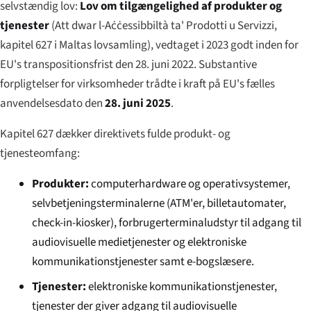
selvstændig lov:
Lov om tilgængelighed af produkter og
tjenester
(
Att dwar l-Aċċessibbiltà ta' Prodotti u Servizzi
,
kapitel 627 i Maltas lovsamling), vedtaget i 2023 godt inden for
EU's transpositionsfrist den 28. juni 2022. Substantive
forpligtelser for virksomheder trådte i kraft på EU's fælles
anvendelsesdato den
28. juni 2025
.
Kapitel 627 dækker direktivets fulde produkt- og
tjenesteomfang:
Produkter:
computerhardware og operativsystemer,
selvbetjeningsterminalerne (ATM'er, billetautomater,
check-in-kiosker), forbrugerterminaludstyr til adgang til
audiovisuelle medietjenester og elektroniske
kommunikationstjenester samt e-bogslæsere.
Tjenester:
elektroniske kommunikationstjenester,
tjenester der giver adgang til audiovisuelle