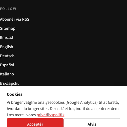
FOLLOW
Abonnér via RSS
Sitemap
llms.txt
English
Deutsch
Español
Italiano
Български
简体中文
Cookies
Vi bruger valgfrie analysecookies (Google Analytics) til at forstå,
hvordan du bruger sitet. De er slået fra, indtil du accepterer dem.
Læs mere i vores
privatlivspolitik
.
© 2026 Disability World. Alle rettigheder forbeholdes.
Cookie settings
Acceptér
Afvis
English
Deutsch
Español
Italiano
Български
简体中文
Polski
Français