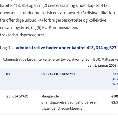
kapitel 413, 614 og 627; (2) civil erstatning under kapitel 413,
ubegrænset under maltesisk erstatningsret; (3) diskvalifikation
fra offentlige udbud; (4) forbrugerbeskyttelse og kollektive
erstatningskrav; og (5) EU-Kommissionens
traktatbrudsprocedurer.
Lag 1 — administrative bøder under kapitel 413, 614 og 627
Administrative bødeintervaller efter lov og alvorlighed, i EUR. Maltesis
den 1. januar 2008)
LOV
OVERTRÆDELSESTYPE
INT
(JU
ENH
Kap. 614 (WAD)
Manglende
€50
offentliggørelse/vedligeholdelse af
€2.
tilgængelighedserklæring