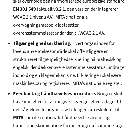
skal overholde den harmoniserede europæiske standard
EN 301 549
(aktuelt v3.2.1, den version der integrerer
WCAG 2.1 niveau AA). MITA's nationale
overvågningsmetodik fastsætter
overensstemmelsestandarden til WCAG 2.1 AA.
Tilgængelighedserklæring.
Hvert organ inden for
lovens anvendelsesområde skal offentliggøre en
struktureret tilgængelighedserklæring på maltesisk og
engelsk, der dækker overensstemmelsesstatus, undtaget
indhold og en klagemekanisme. Erklæringen skal være
maskinlæsbar og registreres i MITA's nationale register.
Feedback og håndhævelsesprocedure.
Brugere skal
have mulighed for at indgive tilgængeligheds klager til
det pågældende organ. Uløste klager kan eskaleres til
MITA
som den nationale håndhævelsesorgan, og
handicapdiskriminationsformuleringer af samme klage