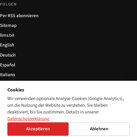
FOLGEN
Per RSS abonnieren
Sitemap
llms.txt
English
Deutsch
Español
Italiano
Български
Cookies
简体中文
Wir verwenden optionale Analyse-Cookies (Google Analytics),
um die Nutzung der Website zu verstehen. Sie bleiben
deaktiviert, bis Sie zustimmen. Details in unserer
Datenschutzerklärung
.
© 2026 Disability World. Alle Rechte vorbehalten.
Cookie-Einstellungen
Akzeptieren
Ablehnen
English
Deutsch
Español
Italiano
Български
简体中文
Polski
Français
Sprache: