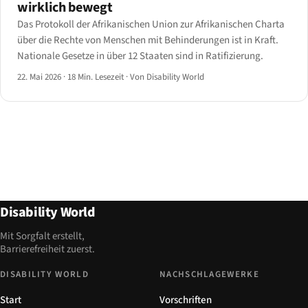
wirklich bewegt
Das Protokoll der Afrikanischen Union zur Afrikanischen Charta
über die Rechte von Menschen mit Behinderungen ist in Kraft.
Nationale Gesetze in über 12 Staaten sind in Ratifizierung.
22. Mai 2026
·
18 Min. Lesezeit
·
Von Disability World
Disability World
Mit Sorgfalt erstellt,
Barrierefreiheit zuerst.
DISABILITY WORLD
NACHSCHLAGEWERKE
Start
Vorschriften