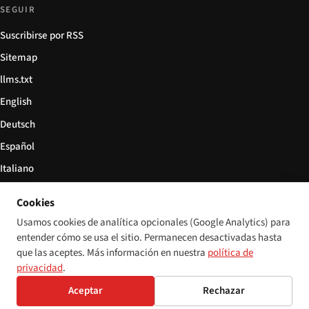
SEGUIR
Suscribirse por RSS
Sitemap
llms.txt
English
Deutsch
Español
Italiano
Български
Cookies
简体中文
Usamos cookies de analítica opcionales (Google Analytics) para
entender cómo se usa el sitio. Permanecen desactivadas hasta
que las aceptes. Más información en nuestra
política de
privacidad
.
© 2026 Disability World. Todos los derechos reservados.
Configuración de cookies
Aceptar
Rechazar
English
Deutsch
Español
Italiano
Български
简体中文
Polski
Français
Idioma: