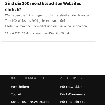
Sind die 100 meistbesuchten Websites
ehrlich?
Wir haben die Erklärungen zur Barrierefreiheit der Tranco-
Top-100-Websites 2026 gelesen, nach fünf
Ehrlichkeitsachsen bewertet und die Lücke zwischen den
Behauptungen und einem axe-core-Scan gemessen.
22. Mai 2026
·
24 Min. Lesezeit
·
Von Disability World
NACHSCHLAGEWERKE
ZIELGRUPPEN
Vorschriften
Für Entwickler
Toolkit
Für E-Commerce
Kostenloser WCAG-Scanner
Für Finanzinstitute