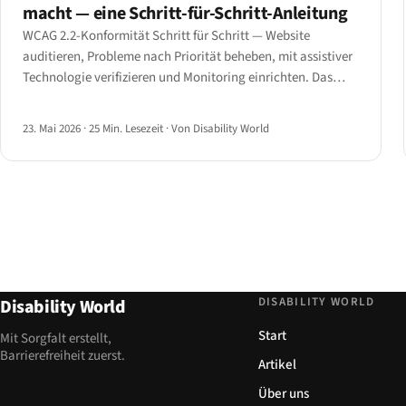
macht — eine Schritt-für-Schritt-Anleitung
WCAG 2.2-Konformität Schritt für Schritt — Website
auditieren, Probleme nach Priorität beheben, mit assistiver
Technologie verifizieren und Monitoring einrichten. Das
vollständige Playbook 2026.
23. Mai 2026
·
25 Min. Lesezeit
·
Von Disability World
DISABILITY WORLD
Disability World
Start
Mit Sorgfalt erstellt,
Barrierefreiheit zuerst.
Artikel
Über uns