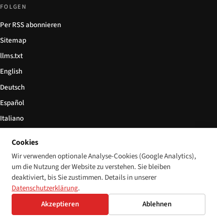
FOLGEN
Per RSS abonnieren
Sitemap
llms.txt
English
Deutsch
Español
Italiano
Български
Cookies
简体中文
Wir verwenden optionale Analyse-Cookies (Google Analytics),
um die Nutzung der Website zu verstehen. Sie bleiben
deaktiviert, bis Sie zustimmen. Details in unserer
Datenschutzerklärung
.
© 2026 Disability World. Alle Rechte vorbehalten.
Cookie-Einstellungen
Akzeptieren
Ablehnen
English
Deutsch
Español
Italiano
Български
简体中文
Polski
Français
Sprache: