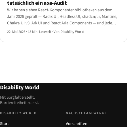
tatsächlich ein axe-Audit
Wir haben sieben React-Komponentenbibliotheken aus dem
Jahr 2026 geprüft — Radix UI, Headless UI, shadcn/ui, Mantine,
Chakra UI v3, Ark UI und React Aria Components — und jede
nach axe-Bestehensquote, ARIA-Musterabdeckung,
22. Mai 2026
·
13 Min. Lesezeit
·
Von Disability World
Tastaturverhalten und Bundle-Größe bewertet.
Disability World
Mit Sorgfalt erstellt,
Barrierefreiheit zuerst.
DISABILITY WORLD
NACHSCHLAGEWERKE
Start
Vorschriften