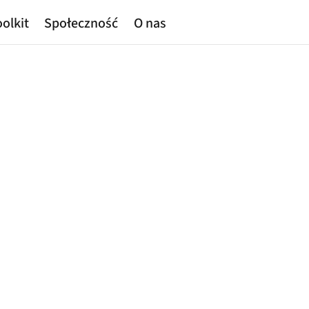
olkit
Społeczność
O nas