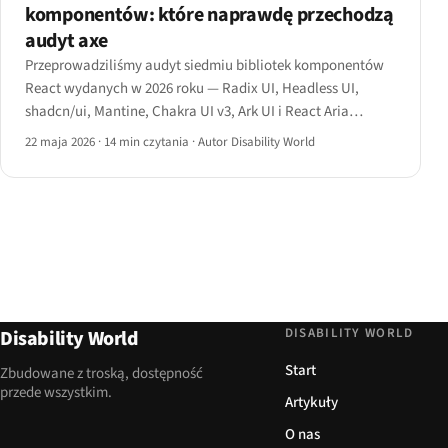
komponentów: które naprawdę przechodzą
audyt axe
Przeprowadziliśmy audyt siedmiu bibliotek komponentów
React wydanych w 2026 roku — Radix UI, Headless UI,
shadcn/ui, Mantine, Chakra UI v3, Ark UI i React Aria
Components — oceniając każdą pod kątem wskaźnika
22 maja 2026
·
14 min czytania
·
Autor Disability World
zaliczenia axe, pokrycia wzorców ARIA, kontraktu
klawiaturowego i kosztu rozmiaru pakietu.
DISABILITY WORLD
Disability World
Start
Zbudowane z troską, dostępność
przede wszystkim.
Artykuły
O nas