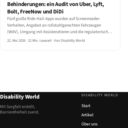
Behinderungen: ein Audit von Uber, Lyft,
Bolt, FreeNow und DiDi
Fünf große Ride-Hail-Apps wurden auf Screenreader-
Verhalten, Angebot an rollstuhlgerechten Fahrzeugen
(WAV), Umgang mit Assistenztieren und die regulatorischen
Folgen des DOJ-Uber-Vergleichs von 2021 sowie Artikel 4 der
22. Mai 2026
·
22 Min. Lesezeit
·
Von Disability World
EAA auditiert.
DISABILITY WORLD
Disability World
Start
Mit Sorgfalt erstellt,
Barrierefreiheit zuerst.
Artikel
Über uns