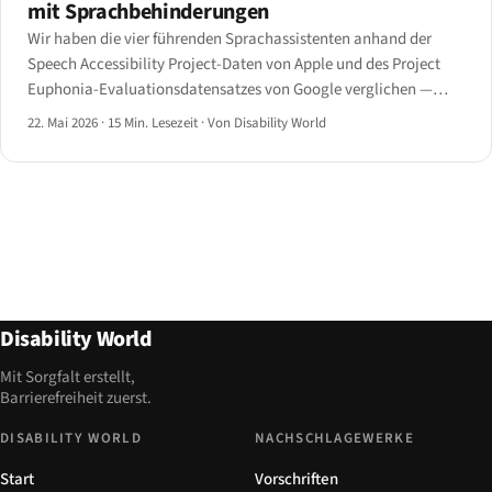
mit Sprachbehinderungen
Wir haben die vier führenden Sprachassistenten anhand der
Speech Accessibility Project-Daten von Apple und des Project
Euphonia-Evaluationsdatensatzes von Google verglichen —
Wortefehlerrate und Absichtserkennung nach Sprachzustand.
22. Mai 2026
·
15 Min. Lesezeit
·
Von Disability World
Disability World
Mit Sorgfalt erstellt,
Barrierefreiheit zuerst.
DISABILITY WORLD
NACHSCHLAGEWERKE
Start
Vorschriften