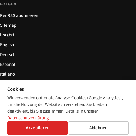
FOLGEN
Per RSS abonnieren
Sitemap
llms.txt
English
Deutsch
Español
Italiano
Български
Cookies
简体中文
Wir verwenden optionale Analyse-Cookies (Google Analytics),
um die Nutzung der Website zu verstehen. Sie bleiben
deaktiviert, bis Sie zustimmen. Details in unserer
Datenschutzerklärung
.
© 2026 Disability World. Alle Rechte vorbehalten.
Cookie-Einstellungen
Akzeptieren
Ablehnen
English
Deutsch
Español
Italiano
Български
简体中文
Polski
Français
Sprache: