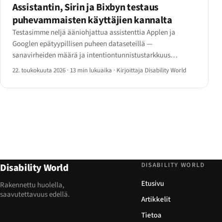
Assistantin, Sirin ja Bixbyn testaus
puhevammaisten käyttäjien kannalta
Testasimme neljä ääniohjattua assistenttia Applen ja
Googlen epätyypillisen puheen dataseteillä —
sanavirheiden määrä ja intentiontunnistustarkkuus
puhetilanteen mukaan. Tässä on tulosmatriisi,
22. toukokuuta 2026
·
13 min lukuaika
·
Kirjoittaja Disability World
personointitoiminnot jotka muuttavat lukuja ja mitä
suunnittelijoiden pitäisi tietää.
DISABILITY WORLD
Disability World
Etusivu
Rakennettu huolella,
saavutettavuus edellä.
Artikkelit
Tietoa