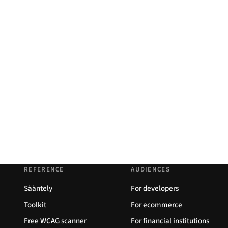
REFERENCE
AUDIENCES
Sääntely
For developers
Toolkit
For ecommerce
Free WCAG scanner
For financial institutions