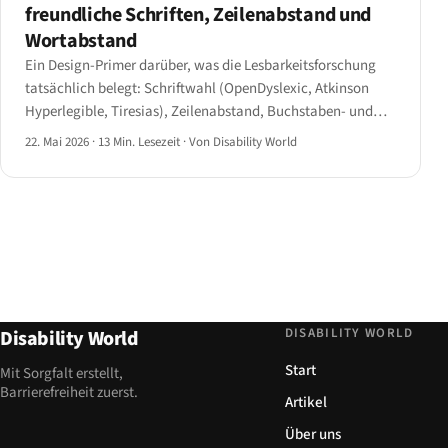
freundliche Schriften, Zeilenabstand und
Wortabstand
Ein Design-Primer darüber, was die Lesbarkeitsforschung
tatsächlich belegt: Schriftwahl (OpenDyslexic, Atkinson
Hyperlegible, Tiresias), Zeilenabstand, Buchstaben- und
Wortabstand sowie Absatzabstand.
22. Mai 2026
·
13 Min. Lesezeit
·
Von Disability World
DISABILITY WORLD
Disability World
Start
Mit Sorgfalt erstellt,
Barrierefreiheit zuerst.
Artikel
Über uns