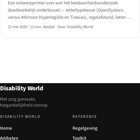
Een ontwerpprimer over wat het leesbaarheidsonderzoek
daadwerkelijk onderbouwt — lettertypekeuze (OpenDyslexic
versus Atkinson Hyperlegible en Tiresias), regelafstand, letter-
en woordspatiëring, alineaafstand en de onderschatte
22 mei 2026
·
13 min. leestijd
·
Door Disability World
hefbomen regellengte, uitlijning en minimale tekengrootte.
Disability World
Met zorg gemaakt,
toegankelijkheid voorop.
DISABILITY WORLD
REFERENCE
Home
Regelgeving
Artikelen
Toolkit