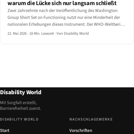
warum die Lücke sich nur langsam schließt
Zwei Jahrzehnte nach der Veröffentlichung des Washington
Group Short Set on Functioning nutzt nur eine Minderheit der
nationalen Erhebungen dieses Instrument. Der WHO-Weltbericht
über Behinderung 2024 und das UN-DESA-Kompendium 2025
22. Mai 2026
·
18 Min. Lesezeit
·
Von Disability World
liefern die Zahlen für 2026 — und die Lücken.
Disability World
Mit Sorgfalt erstellt,
Barrierefreiheit zuerst.
DISABILITY WORLD
NACHSCHLAGEWERKE
Start
Vorschriften