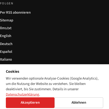
FOLGEN
Per RSS abonnieren
Sitemap
llms.txt
English
Deutsch
Español
Italiano
Български
Cookies
简体中文
Wir verwenden optionale Analyse-Cookies (Google Analytics),
um die Nutzung der Website zu verstehen. Sie bleiben
deaktiviert, bis Sie zustimmen. Details in unserer
Datenschutzerklärung
.
© 2026 Disability World. Alle Rechte vorbehalten.
Cookie-Einstellungen
Akzeptieren
Ablehnen
English
Deutsch
Español
Italiano
Български
简体中文
Polski
Français
Sprache: