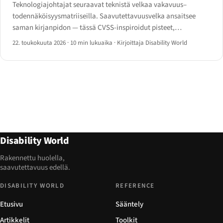
Teknologiajohtajat seuraavat teknistä velkaa vakavuus–
todennäköisyysmatriiseilla. Saavutettavuusvelka ansaitsee
saman kirjanpidon — tässä CVSS-inspiroidut pisteet,
kustannusarvio, portfolionäkymä ja neljännesvuosittainen
22. toukokuuta 2026
·
10 min lukuaika
·
Kirjoittaja Disability World
burn-down-kojelauta.
Disability World
Rakennettu huolella,
saavutettavuus edellä.
DISABILITY WORLD
REFERENCE
Etusivu
Sääntely
Artikkelit
Toolkit