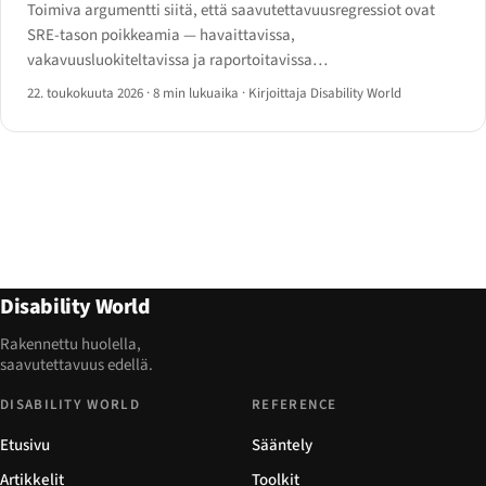
Toimiva argumentti siitä, että saavutettavuusregressiot ovat
SRE-tason poikkeamia — havaittavissa,
vakavuusluokiteltavissa ja raportoitavissa
PagerDuty/Opsgenie/Statuspageen.
22. toukokuuta 2026
·
8 min lukuaika
·
Kirjoittaja Disability World
Disability World
Rakennettu huolella,
saavutettavuus edellä.
DISABILITY WORLD
REFERENCE
Etusivu
Sääntely
Artikkelit
Toolkit