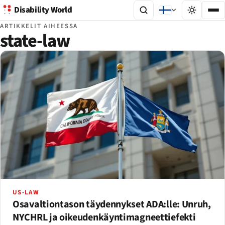
Disability World
ARTIKKELIT AIHEESSA
state-law
US-LAW
Osavaltiontason täydennykset ADA:lle: Unruh,
NYCHRL ja oikeudenkäyntimagneettiefekti