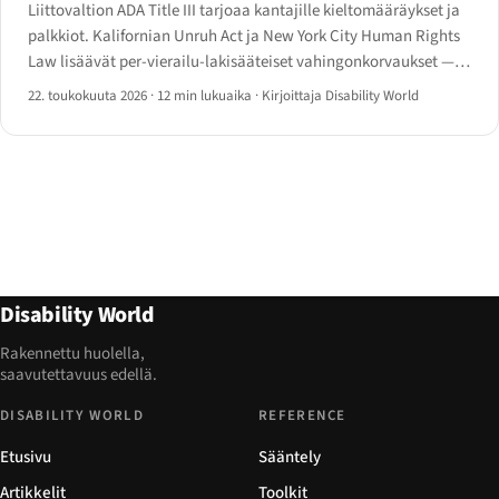
Liittovaltion ADA Title III tarjoaa kantajille kieltomääräykset ja
palkkiot. Kalifornian Unruh Act ja New York City Human Rights
Law lisäävät per-vierailu-lakisääteiset vahingonkorvaukset — ja
siksi kaksi osavaltiota isännöi valtaosaa
22. toukokuuta 2026
·
12 min lukuaika
·
Kirjoittaja Disability World
verkkosaavutettavuuskanteista.
Disability World
Rakennettu huolella,
saavutettavuus edellä.
DISABILITY WORLD
REFERENCE
Etusivu
Sääntely
Artikkelit
Toolkit