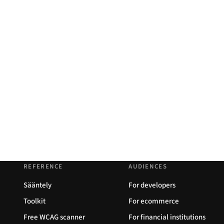
REFERENCE
AUDIENCES
Sääntely
For developers
Toolkit
For ecommerce
Free WCAG scanner
For financial institutions