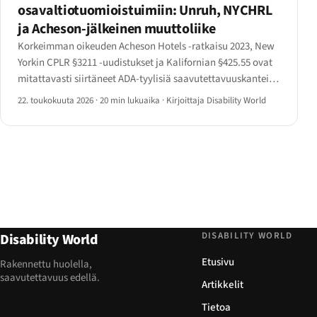
osavaltiotuomioistuimiin: Unruh, NYCHRL
ja Acheson-jälkeinen muuttoliike
Korkeimman oikeuden Acheson Hotels -ratkaisu 2023, New
Yorkin CPLR §3211 -uudistukset ja Kalifornian §425.55 ovat
mitattavasti siirtäneet ADA-tyylisiä saavutettavuuskanteita
pois liittovaltion tuomioistuimista osavaltion oikeuksiin.
22. toukokuuta 2026
·
20 min lukuaika
·
Kirjoittaja Disability World
DISABILITY WORLD
Disability World
Etusivu
Rakennettu huolella,
saavutettavuus edellä.
Artikkelit
Tietoa