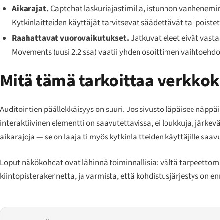
Aikarajat.
Captchat laskuriajastimilla, istunnon vanhenemin
Kytkinlaitteiden käyttäjät tarvitsevat säädettävät tai poiste
Raahattavat vuorovaikutukset.
Jatkuvat eleet eivät vasta
Movements (uusi 2.2:ssa) vaatii yhden osoittimen vaihtoehdon
Mitä tämä tarkoittaa verkkoke
Auditointien päällekkäisyys on suuri. Jos sivusto läpäisee näp
interaktiivinen elementti on saavutettavissa, ei loukkuja, järkev
aikarajoja — se on laajalti myös kytkinlaitteiden käyttäjille saav
Loput näkökohdat ovat lähinnä toiminnallisia: vältä tarpeettoman
kiintopisterakennetta, ja varmista, että kohdistusjärjestys on e