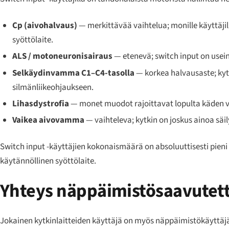
Cp (aivohalvaus)
— merkittävää vaihtelua; monille käyttäjill
syöttölaite.
ALS / motoneuronisairaus
— etenevä; switch input on usein
Selkäydinvamma C1–C4-tasolla
— korkea halvausaste; kytk
silmänliikeohjaukseen.
Lihasdystrofia
— monet muodot rajoittavat lopulta käden 
Vaikea aivovamma
— vaihteleva; kytkin on joskus ainoa säi
Switch input -käyttäjien kokonaismäärä on absoluuttisesti pieni 
käytännöllinen syöttölaite.
Yhteys näppäimistösaavutet
Jokainen kytkinlaitteiden käyttäjä on myös näppäimistökäyttäjä