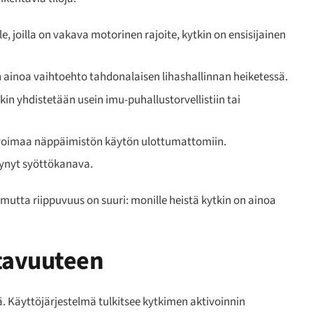
e, joilla on vakava motorinen rajoite, kytkin on ensisijainen
 ainoa vaihtoehto tahdonalaisen lihashallinnan heiketessä.
in yhdistetään usein imu-puhallustorvellistiin tai
voimaa näppäimistön käytön ulottumattomiin.
lynyt syöttökanava.
mutta riippuvuus on suuri: monille heistä kytkin on ainoa
tavuuteen
. Käyttöjärjestelmä tulkitsee kytkimen aktivoinnin