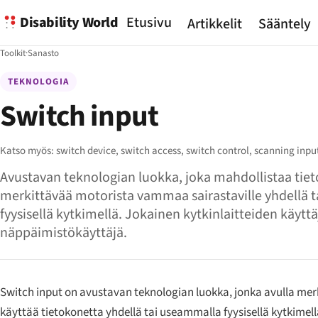
Disability World
Etusivu
Artikkelit
Sääntely
Toolkit
·
Sanasto
TEKNOLOGIA
Switch input
Katso myös:
switch device,
switch access,
switch control,
scanning inpu
Avustavan teknologian luokka, joka mahdollistaa ti
merkittävää motorista vammaa sairastaville yhdellä 
fyysisellä kytkimellä. Jokainen kytkinlaitteiden käytt
näppäimistökäyttäjä.
Switch input on avustavan teknologian luokka, jonka avulla me
käyttää tietokonetta yhdellä tai useammalla fyysisellä kytkimellä —