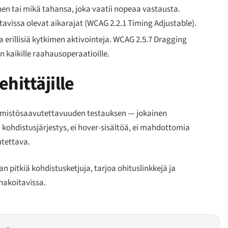
en tai mikä tahansa, joka vaatii nopeaa vastausta.
ttavissa olevat aikarajat (WCAG 2.2.1 Timing Adjustable).
a erillisiä kytkimen aktivointeja. WCAG 2.5.7 Dragging
 kaikille raahausoperaatioille.
hittäjille
päimistösaavutettavuuden testauksen — jokainen
ä kohdistusjärjestys, ei hover-sisältöä, ei mahdottomia
utettava.
 pitkiä kohdistusketjuja, tarjoa ohituslinkkejä ja
nnakoitavissa.