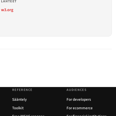
LÄHTEET
w3.org
REFERENCE
AUDIENCES
Sääntely
For developers
Toolkit
For ecommerce