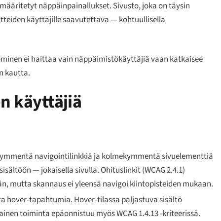
määritetyt näppäinpainallukset. Sivusto, joka on täysin
teiden käyttäjille saavutettava — kohtuullisella
kominen ei haittaa vain näppäimistökäyttäjiä vaan katkaisee
n kautta.
n käyttäjiä
kymmentä navigointilinkkiä ja kolmekymmentä sivuelementtiä
sältöön — jokaisella sivulla. Ohituslinkit (WCAG 2.4.1)
än, mutta skannaus ei yleensä navigoi kiintopisteiden mukaan.
a hover-tapahtumia. Hover-tilassa paljastuva sisältö
ainen toiminta epäonnistuu myös WCAG 1.4.13 -kriteerissä.