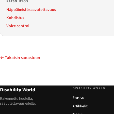
KATSO MYÖS
Näppäimistösaavutettavuus
Kohdistus
Voice control
← Takaisin sanastoon
DISABILITY WORLD
Disability World
Etusivu
Rakennettu huolella,
saavutettavuus edellä.
Artikkelit