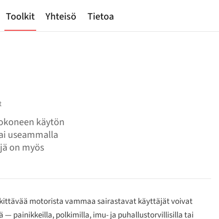
Toolkit
Yhteisö
Tietoa
t
etokoneen käytön
tai useammalla
äjä on myös
rkittävää motorista vammaa sairastavat käyttäjät voivat
 painikkeilla, polkimilla, imu- ja puhallustorvillisilla tai