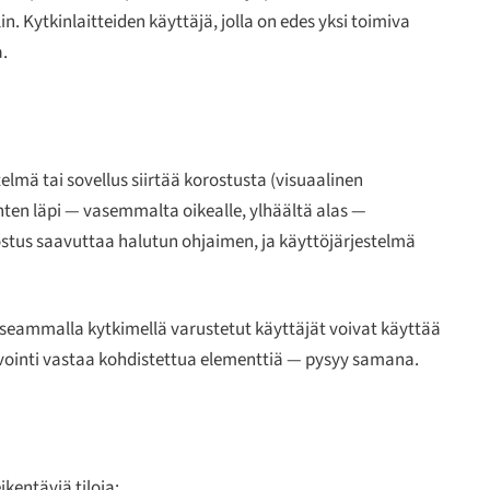
in. Kytkinlaitteiden käyttäjä, jolla on edes yksi toimiva
.
telmä tai sovellus siirtää korostusta (visuaalinen
inten läpi — vasemmalta oikealle, ylhäältä alas —
ostus saavuttaa halutun ohjaimen, ja käyttöjärjestelmä
seammalla kytkimellä varustetut käyttäjät voivat käyttää
ivointi vastaa kohdistettua elementtiä — pysyy samana.
ikentäviä tiloja: