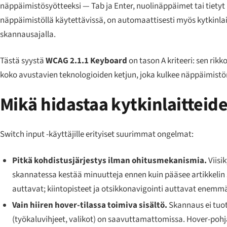
näppäimistösyötteeksi — Tab ja Enter, nuolinäppäimet tai tietyt 
näppäimistöllä käytettävissä, on automaattisesti myös kytkinlait
skannausajalla.
Tästä syystä
WCAG 2.1.1 Keyboard
on tason A kriteeri: sen rik
koko avustavien teknologioiden ketjun, joka kulkee näppäimistö
Mikä hidastaa kytkinlaitteide
Switch input -käyttäjille erityiset suurimmat ongelmat:
Pitkä kohdistusjärjestys ilman ohitusmekanismia.
Viisi
skannatessa kestää minuutteja ennen kuin pääsee artikkelin si
auttavat; kiintopisteet ja otsikkonavigointi auttavat enemm
Vain hiiren hover-tilassa toimiva sisältö.
Skannaus ei tuot
(työkaluvihjeet, valikot) on saavuttamattomissa. Hover-pohj