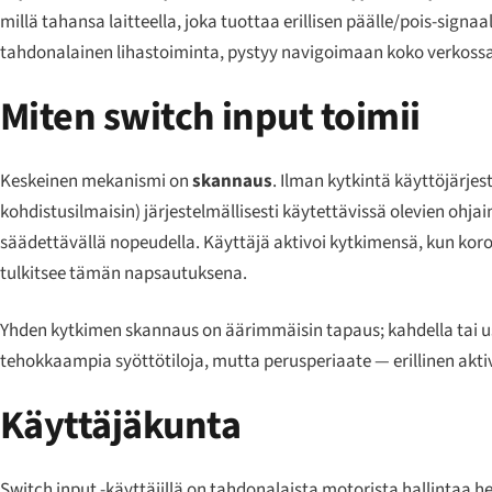
millä tahansa laitteella, joka tuottaa erillisen päälle/pois-signaal
tahdonalainen lihastoiminta, pystyy navigoimaan koko verkossa
Miten switch input toimii
Keskeinen mekanismi on
skannaus
. Ilman kytkintä käyttöjärjes
kohdistusilmaisin) järjestelmällisesti käytettävissä olevien ohja
säädettävällä nopeudella. Käyttäjä aktivoi kytkimensä, kun kor
tulkitsee tämän napsautuksena.
Yhden kytkimen skannaus on äärimmäisin tapaus; kahdella tai u
tehokkaampia syöttötiloja, mutta perusperiaate — erillinen akt
Käyttäjäkunta
Switch input -käyttäjillä on tahdonalaista motorista hallintaa he